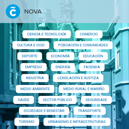
NOVA
CIENCIA E TECNOLOXÍA
COMERCIO
CULTURA E OCIO
POBOACIÓN E COMUNIDADES
DEPORTE
ECONOMÍA
EDUCACIÓN
EMPREGO
ENERXÍA
FACENDA
INDUSTRIA
LEXISLACIÓN E XUSTIZA
MEDIO AMBIENTE
MEDIO RURAL E MARIÑO
SAÚDE
SECTOR PÚBLICO
SEGURIDADE
SOCIEDADE E BENESTAR
TRANSPORTE
TURISMO
URBANISMO E INFRAESTRUTURAS