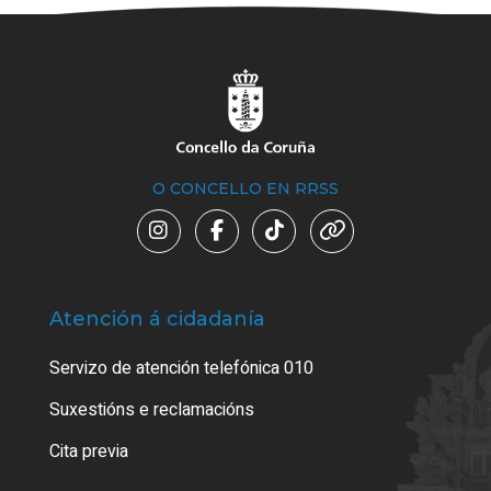
O CONCELLO EN RRSS
Atención á cidadanía
Trá
Servizo de atención telefónica 010
Empa
certi
Suxestións e reclamacións
Como
Cita previa
Tarx