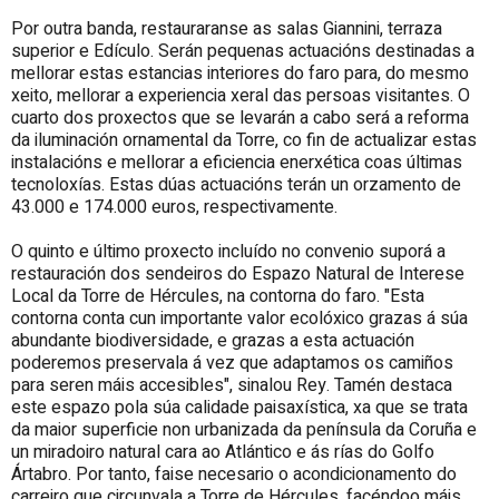
Por outra banda, restauraranse as salas Giannini, terraza
superior e Edículo. Serán pequenas actuacións destinadas a
mellorar estas estancias interiores do faro para, do mesmo
xeito, mellorar a experiencia xeral das persoas visitantes. O
cuarto dos proxectos que se levarán a cabo será a reforma
da iluminación ornamental da Torre, co fin de actualizar estas
instalacións e mellorar a eficiencia enerxética coas últimas
tecnoloxías. Estas dúas actuacións terán un orzamento de
43.000 e 174.000 euros, respectivamente.
O quinto e último proxecto incluído no convenio suporá a
restauración dos sendeiros do Espazo Natural de Interese
Local da Torre de Hércules, na contorna do faro. "Esta
contorna conta cun importante valor ecolóxico grazas á súa
abundante biodiversidade, e grazas a esta actuación
poderemos preservala á vez que adaptamos os camiños
para seren máis accesibles", sinalou Rey. Tamén destaca
este espazo pola súa calidade paisaxística, xa que se trata
da maior superficie non urbanizada da península da Coruña e
un miradoiro natural cara ao Atlántico e ás rías do Golfo
Ártabro. Por tanto, faise necesario o acondicionamento do
carreiro que circunvala a Torre de Hércules, facéndoo máis