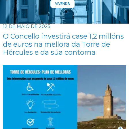
VIVENDA
12 DE MAIO DE 2025
O Concello investirá case 1,2 millóns
de euros na mellora da Torre de
Hércules e da súa contorna