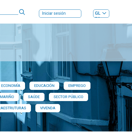
GL
Iniciar sesión
ES
|
ECONOMÍA
EDUCACIÓN
EMPREGO
 MARIÑO
SAÚDE
SECTOR PÚBLICO
RAESTRUTURAS
VIVENDA