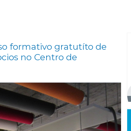
so formativo gratutíto de
gocios no Centro de