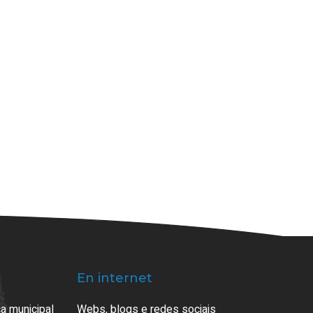
En internet
a municipal
Webs, blogs e redes sociais