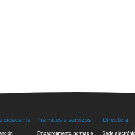
á cidadanía
Trámites e servizos
Directo a
ención
Empadroamento, normas e
Sede electrónic