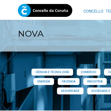
CONCELLO
TE
NOVA
CIENCIA E TECNOLOXÍA
COMERCIO
C
ENERXÍA
FACENDA
INDUSTRIA
SEGURIDADE
SOCIEDADE E