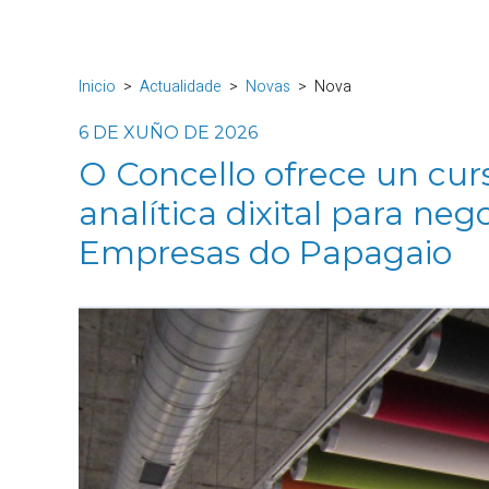
Inicio
Actualidade
Novas
Nova
6 DE XUÑO DE 2026
O Concello ofrece un cur
analítica dixital para ne
Empresas do Papagaio