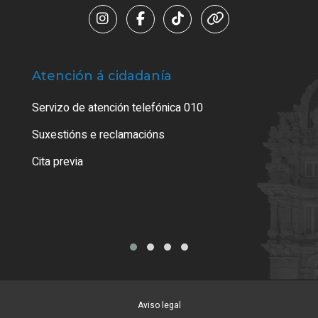
Atención á cidadanía
Trá
Servizo de atención telefónica 010
Empa
certi
Suxestións e reclamacións
Como
Cita previa
Tarx
Aviso legal