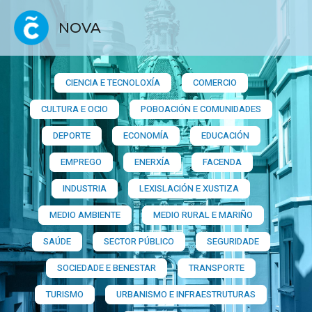
NOVA
CIENCIA E TECNOLOXÍA
COMERCIO
CULTURA E OCIO
POBOACIÓN E COMUNIDADES
DEPORTE
ECONOMÍA
EDUCACIÓN
EMPREGO
ENERXÍA
FACENDA
INDUSTRIA
LEXISLACIÓN E XUSTIZA
MEDIO AMBIENTE
MEDIO RURAL E MARIÑO
SAÚDE
SECTOR PÚBLICO
SEGURIDADE
SOCIEDADE E BENESTAR
TRANSPORTE
TURISMO
URBANISMO E INFRAESTRUTURAS