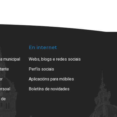
En internet
a municipal
Webs, blogs e redes sociais
atante
Perfís sociais
er
Aplicacións para móbiles
ersoal
Boletíns de novidades
o de