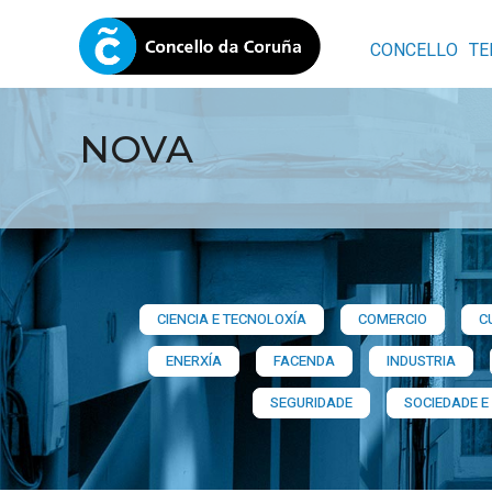
CONCELLO
TE
NOVA
CIENCIA E TECNOLOXÍA
COMERCIO
C
ENERXÍA
FACENDA
INDUSTRIA
SEGURIDADE
SOCIEDADE E