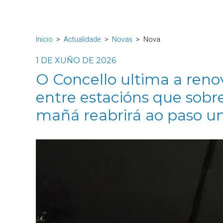
Inicio
Actualidade
Novas
Nova
1 DE XUÑO DE 2026
O Concello ultima a reno
entre estacións que sobr
mañá reabrirá ao paso un