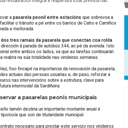
úa restauración integral e reapertura total, prevista nas
novar a
pasarela peonil entre estacións
que sobrevoa a
facilitar o tránsito a pé entre os barrios de Catro e Camiños
eada e mellorada.
 dos tres ramais da pasarela que conectan coa rolda
 dirección á parada de autobús 344, ao pé da avenida. Isto
orixinal entre ambos os lados, xa que as tarefas continuarán
a reabra na súa totalidade nas vindeiras semanas.
íaz, fixo fincapé na importancia da renovación da pasarela,
des actuais das persoas usuarias e, de paso, reforzar a
euros nas intervencións sobre a estrutura, clave para
utura intermodal da Sardiñeira.
servar a pasarelas peonís municipais
cello tamén destina un importante montante anual á
tipoloxía que son de titularidade municipal.
ontrato necesario para prestar este servizo nos vindeiros