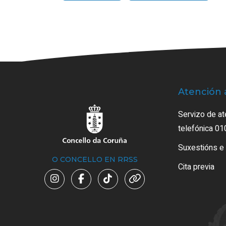
Atención 
Servizo de at
telefónica 01
Suxestións e
O CONCELLO EN RRSS
Cita previa