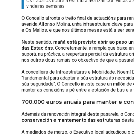
Os traballos sobre a estrutura avanzan con vistas á s
vindeiras semanas
O Concello afronta o treito final de actuacións para re
avenida Alfonso Molina, unha infraestrutura clave para 
e Os Mallos, e que nos últimos meses está a ser san
Neste sentido,
mañá está previsto abrir ao paso un
das Estacións
. Concretamente, a rampla que baixa en
suporá, na práctica, a reapertura parcial da estrutura 
nos outros dous ramais co obxectivo de que a pasarel
A concelleira de Infraestruturas e Mobilidade, Noemí D
"fundamental para adaptar a súa estrutura ás necesida
súa seguridade". O Concello inviste case un millón de 
manter as conexións a pé entre a estación de bus e a f
700.000 euros anuais para manter e con
Ademais da renovación integral desta pasarela, o Con
conservación e mantemento das estruturas
desta 
A mediados de marzo, o Executivo local adxudicou o c