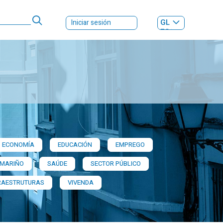
GL
Iniciar sesión
ES
|
ECONOMÍA
EDUCACIÓN
EMPREGO
 MARIÑO
SAÚDE
SECTOR PÚBLICO
RAESTRUTURAS
VIVENDA