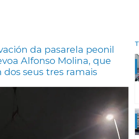
T
vación da pasarela peonil
evoa Alfonso Molina, que
 dos seus tres ramais