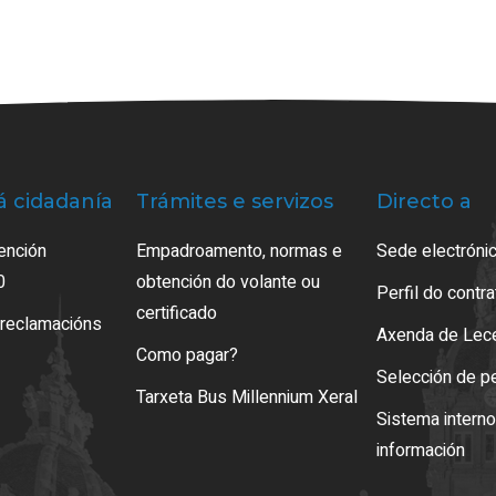
á cidadanía
Trámites e servizos
Directo a
ención
Empadroamento, normas e
Sede electrónic
0
obtención do volante ou
Perfil do contr
certificado
 reclamacións
Axenda de Lec
Como pagar?
Selección de p
Tarxeta Bus Millennium Xeral
Sistema intern
información