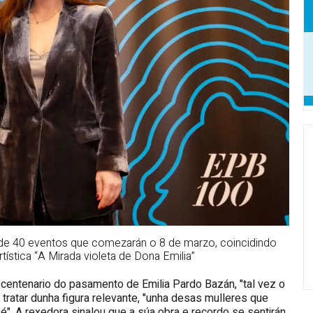
de 40 eventos que comezarán o 8 de marzo, coincidindo
tística “A Mirada violeta de Dona Emilia”
 centenario do pasamento de Emilia Pardo Bazán, "tal vez o
tratar dunha figura relevante, "unha desas mulleres que
é". A rexedora sinalou que a súa obra e recordo se sentirán