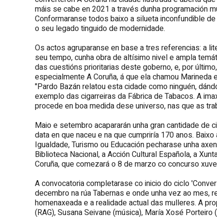
máis se cabe en 2021 a través dunha programación mun
Conformaranse todos baixo a silueta inconfundible de
o seu legado tinguido de modernidade.
Os actos agruparanse en base a tres referencias: a lit
seu tempo, cunha obra de altísimo nivel e ampla temáti
das cuestións prioritarias deste goberno, e, por último
especialmente A Coruña, á que ela chamou Marineda e
"Pardo Bazán relatou esta cidade como ninguén, dándol
exemplo das cigarreiras da Fábrica de Tabacos. A i
procede en boa medida dese universo, nas que as trab
Maio e setembro acapararán unha gran cantidade de ci
data en que naceu e na que cumpriría 170 anos. Baixo 
Igualdade, Turismo ou Educación pecharase unha axend
Biblioteca Nacional, a Acción Cultural Española, a Xun
Coruña, que comezará o 8 de marzo co concurso xuvenil
A convocatoria completarase co inicio do ciclo 'Conv
decembro na rúa Tabernas e onde unha vez ao mes, ref
homenaxeada e a realidade actual das mulleres. A prop
(RAG), Susana Seivane (música), María Xosé Porteiro 