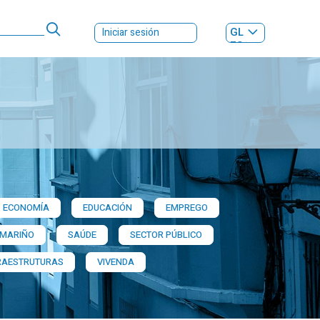
GL
Iniciar sesión
ES
|
ECONOMÍA
EDUCACIÓN
EMPREGO
 MARIÑO
SAÚDE
SECTOR PÚBLICO
RAESTRUTURAS
VIVENDA