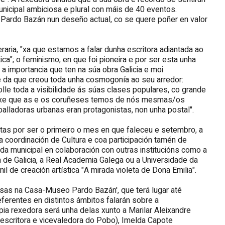
icipal ambiciosa e plural con máis de 40 eventos.
 Pardo Bazán nun deseño actual, co se quere poñer en valor
eraria, "xa que estamos a falar dunha escritora adiantada ao
ca"; o feminismo, en que foi pioneira e por ser esta unha
, a importancia que ten na súa obra Galicia e moi
 da que creou toda unha cosmogonía ao seu arredor:
le toda a visibilidade ás súas clases populares, co grande
maxe que as e os coruñeses temos de nós mesmas/os
alladoras urbanas eran protagonistas, non unha postal".
tas por ser o primeiro o mes en que faleceu e setembro, a
a coordinación de Cultura e coa participación tamén de
a municipal en colaboración con outras institucións como a
ta de Galicia, a Real Academia Galega ou a Universidade da
 de creación artística "A mirada violeta de Dona Emilia".
ersas na Casa-Museo Pardo Bazán', que terá lugar até
erentes en distintos ámbitos falarán sobre a
ia rexedora será unha delas xunto a Marilar Aleixandre
(escritora e vicevaledora do Pobo), Imelda Capote