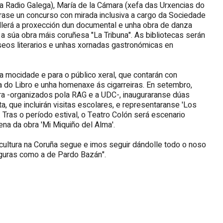
a Radio Galega), María de la Cámara (xefa das Urxencias do
arase un concurso con mirada inclusiva a cargo da Sociedade
ollerá a proxección dun documental e unha obra de danza
 a súa obra máis coruñesa "La Tribuna". As bibliotecas serán
seos literarios e unhas xornadas gastronómicas en
a mocidade e para o público xeral, que contarán con
a do Libro e unha homenaxe ás cigarreiras. En setembro,
ura -organizados pola RAG e a UDC-, inauguraranse dúas
, que incluirán visitas escolares, e representaranse 'Los
. Tras o período estival, o Teatro Colón será escenario
na da obra 'Mi Miquiño del Alma'.
cultura na Coruña segue e imos seguir dándolle todo o noso
guras como a de Pardo Bazán".