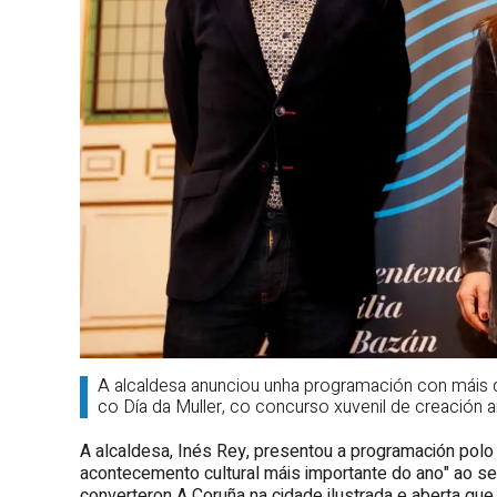
A alcaldesa anunciou unha programación con máis 
co Día da Muller, co concurso xuvenil de creación ar
A alcaldesa, Inés Rey, presentou a programación polo
acontecemento cultural máis importante do ano" ao se 
converteron A Coruña na cidade ilustrada e aberta que 