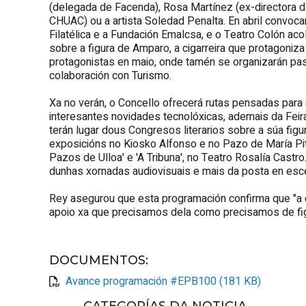
(delegada de Facenda), Rosa Martínez (ex-directora d
CHUAC) ou a artista Soledad Penalta. En abril convoc
Filatélica e a Fundación Emalcsa, e o Teatro Colón ac
sobre a figura de Amparo, a cigarreira que protagoniza
protagonistas en maio, onde tamén se organizarán pa
colaboración con Turismo.
Xa no verán, o Concello ofrecerá rutas pensadas para 
interesantes novidades tecnolóxicas, ademais da Feir
terán lugar dous Congresos literarios sobre a súa fig
exposicións no Kiosko Alfonso e no Pazo de María Pita
Pazos de Ulloa' e 'A Tribuna', no Teatro Rosalía Castro
dunhas xornadas audiovisuais e mais da posta en esce
Rey asegurou que esta programación confirma que "a 
apoio xa que precisamos dela como precisamos de fi
DOCUMENTOS
:
Avance programación #EPB100 (181 KB)