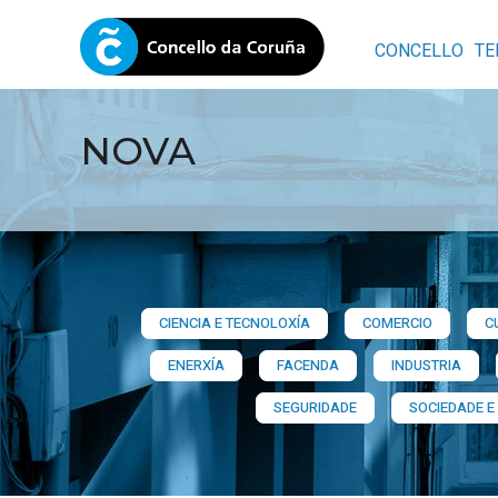
CONCELLO
TE
NOVA
CIENCIA E TECNOLOXÍA
COMERCIO
C
ENERXÍA
FACENDA
INDUSTRIA
SEGURIDADE
SOCIEDADE E