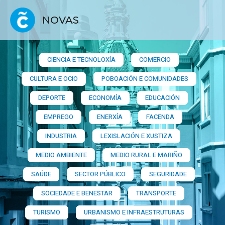
NOVAS
CIENCIA E TECNOLOXÍA
COMERCIO
CULTURA E OCIO
POBOACIÓN E COMUNIDADES
DEPORTE
ECONOMÍA
EDUCACIÓN
EMPREGO
ENERXÍA
FACENDA
INDUSTRIA
LEXISLACIÓN E XUSTIZA
MEDIO AMBIENTE
MEDIO RURAL E MARIÑO
SAÚDE
SECTOR PÚBLICO
SEGURIDADE
SOCIEDADE E BENESTAR
TRANSPORTE
TURISMO
URBANISMO E INFRAESTRUTURAS