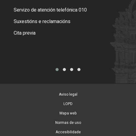
Servizo de atención telefónica 010
Empa
certi
Suxestións e reclamacións
Como
Cita previa
Tarx
Aviso legal
LOPD
Mapa web
Normas de uso
Accesibilidade