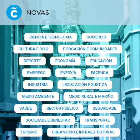
NOVAS
CIENCIA E TECNOLOXÍA
COMERCIO
CULTURA E OCIO
POBOACIÓN E COMUNIDADES
DEPORTE
ECONOMÍA
EDUCACIÓN
EMPREGO
ENERXÍA
FACENDA
INDUSTRIA
LEXISLACIÓN E XUSTIZA
MEDIO AMBIENTE
MEDIO RURAL E MARIÑO
SAÚDE
SECTOR PÚBLICO
SEGURIDADE
SOCIEDADE E BENESTAR
TRANSPORTE
TURISMO
URBANISMO E INFRAESTRUTURAS