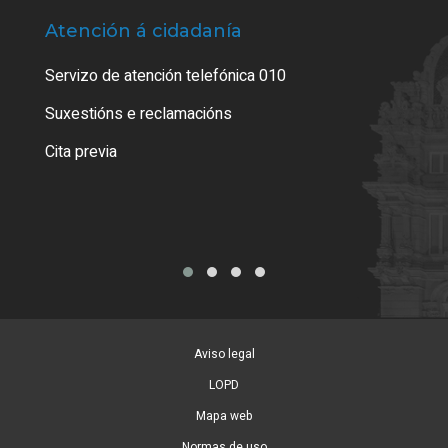
Atención á cidadanía
Trá
Servizo de atención telefónica 010
Empa
certi
Suxestións e reclamacións
Como
Cita previa
Tarx
Aviso legal
LOPD
Mapa web
Normas de uso