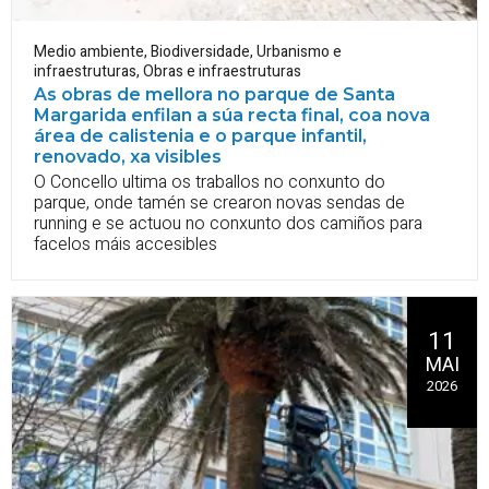
Medio ambiente
,
Biodiversidade
,
Urbanismo e
infraestruturas
,
Obras e infraestruturas
As obras de mellora no parque de Santa
Margarida enfilan a súa recta final, coa nova
área de calistenia e o parque infantil,
renovado, xa visibles
O Concello ultima os traballos no conxunto do
parque, onde tamén se crearon novas sendas de
running e se actuou no conxunto dos camiños para
facelos máis accesibles
11
MAI
2026