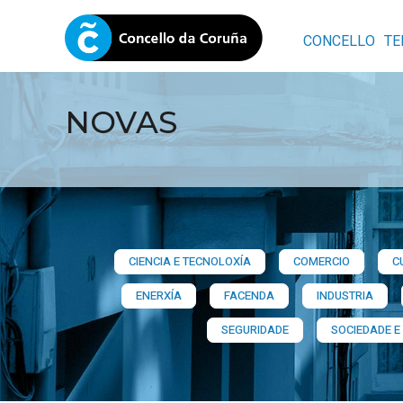
CONCELLO
TE
NOVAS
CIENCIA E TECNOLOXÍA
COMERCIO
C
ENERXÍA
FACENDA
INDUSTRIA
SEGURIDADE
SOCIEDADE E