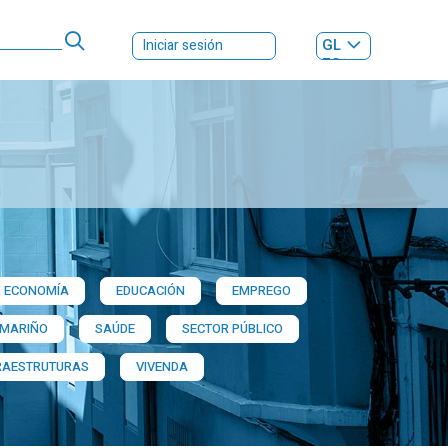
GL
Iniciar sesión
ES
|
ECONOMÍA
EDUCACIÓN
EMPREGO
 MARIÑO
SAÚDE
SECTOR PÚBLICO
RAESTRUTURAS
VIVENDA