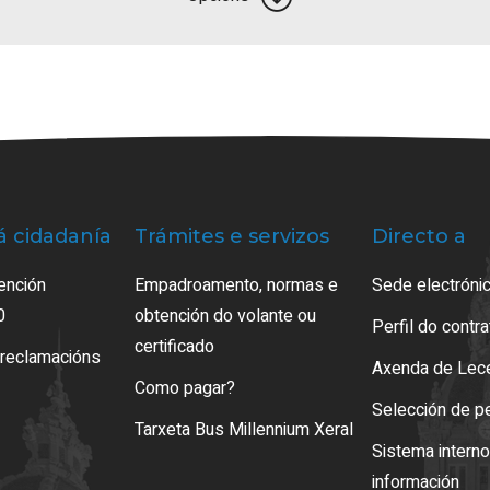
á cidadanía
Trámites e servizos
Directo a
ención
Empadroamento, normas e
Sede electrónic
0
obtención do volante ou
Perfil do contr
certificado
 reclamacións
Axenda de Lec
Como pagar?
Selección de p
Tarxeta Bus Millennium Xeral
Sistema intern
información