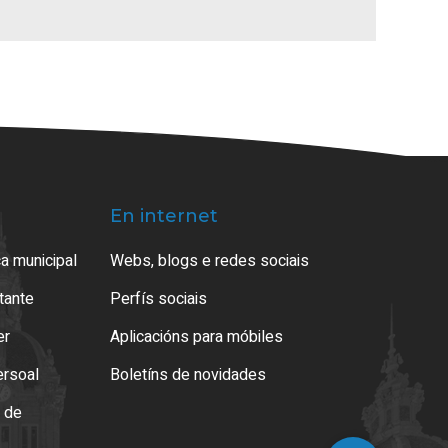
En internet
a municipal
Webs, blogs e redes sociais
atante
Perfís sociais
er
Aplicacións para móbiles
ersoal
Boletíns de novidades
o de