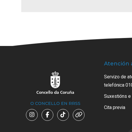
Atención 
Servizo de at
telefónica 01
Suxestións e
O CONCELLO EN RRSS
Cita previa