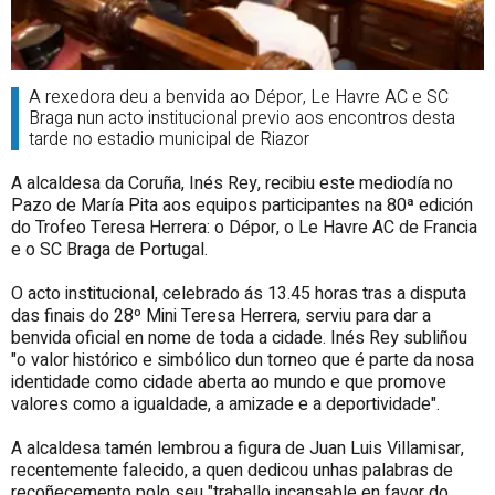
A rexedora deu a benvida ao Dépor, Le Havre AC e SC
Braga nun acto institucional previo aos encontros desta
tarde no estadio municipal de Riazor
A alcaldesa da Coruña, Inés Rey, recibiu este mediodía no
Pazo de María Pita aos equipos participantes na 80ª edición
do Trofeo Teresa Herrera: o Dépor, o Le Havre AC de Francia
e o SC Braga de Portugal.
O acto institucional, celebrado ás 13.45 horas tras a disputa
das finais do 28º Mini Teresa Herrera, serviu para dar a
benvida oficial en nome de toda a cidade. Inés Rey subliñou
"o valor histórico e simbólico dun torneo que é parte da nosa
identidade como cidade aberta ao mundo e que promove
valores como a igualdade, a amizade e a deportividade".
A alcaldesa tamén lembrou a figura de Juan Luis Villamisar,
recentemente falecido, a quen dedicou unhas palabras de
recoñecemento polo seu "traballo incansable en favor do