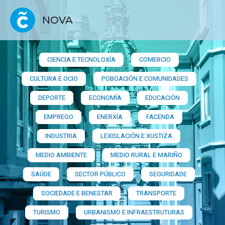
NOVA
CIENCIA E TECNOLOXÍA
COMERCIO
CULTURA E OCIO
POBOACIÓN E COMUNIDADES
DEPORTE
ECONOMÍA
EDUCACIÓN
EMPREGO
ENERXÍA
FACENDA
INDUSTRIA
LEXISLACIÓN E XUSTIZA
MEDIO AMBIENTE
MEDIO RURAL E MARIÑO
SAÚDE
SECTOR PÚBLICO
SEGURIDADE
SOCIEDADE E BENESTAR
TRANSPORTE
TURISMO
URBANISMO E INFRAESTRUTURAS