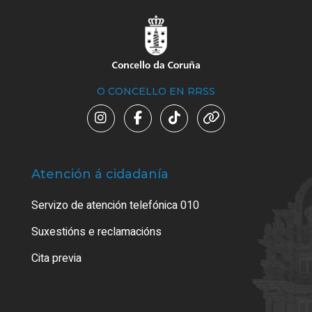
O CONCELLO EN RRSS
Atención á cidadanía
Trá
Servizo de atención telefónica 010
Empa
certi
Suxestións e reclamacións
Como
Cita previa
Tarx