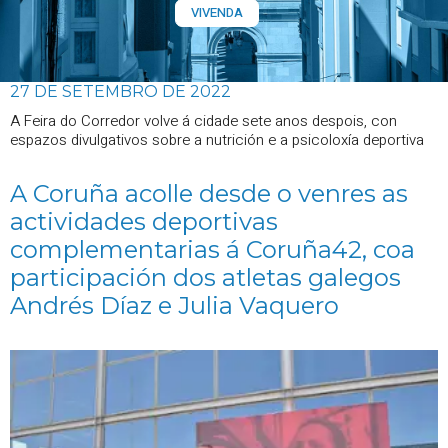
VIVENDA
27 DE SETEMBRO DE 2022
A Feira do Corredor volve á cidade sete anos despois, con
espazos divulgativos sobre a nutrición e a psicoloxía deportiva
A Coruña acolle desde o venres as
actividades deportivas
complementarias á Coruña42, coa
participación dos atletas galegos
Andrés Díaz e Julia Vaquero