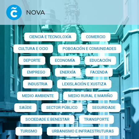
NOVA
CIENCIA E TECNOLOXÍA
COMERCIO
CULTURA E OCIO
POBOACIÓN E COMUNIDADES
DEPORTE
ECONOMÍA
EDUCACIÓN
EMPREGO
ENERXÍA
FACENDA
INDUSTRIA
LEXISLACIÓN E XUSTIZA
MEDIO AMBIENTE
MEDIO RURAL E MARIÑO
SAÚDE
SECTOR PÚBLICO
SEGURIDADE
SOCIEDADE E BENESTAR
TRANSPORTE
TURISMO
URBANISMO E INFRAESTRUTURAS