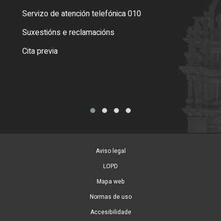
Servizo de atención telefónica 010
Empa
certi
Suxestións e reclamacións
Como
Cita previa
Tarx
Aviso legal
LOPD
Mapa web
Normas de uso
Accesibilidade