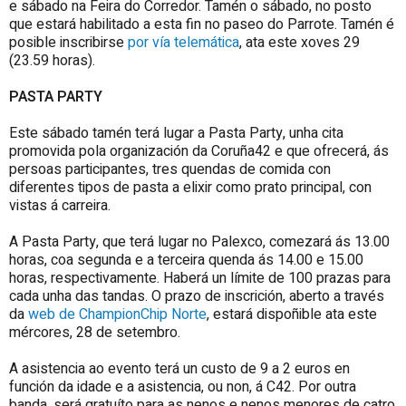
e sábado na Feira do Corredor. Tamén o sábado, no posto
que estará habilitado a esta fin no paseo do Parrote. Tamén é
posible inscribirse
por vía telemática
, ata este xoves 29
(23.59 horas).
PASTA PARTY
Este sábado tamén terá lugar a Pasta Party, unha cita
promovida pola organización da Coruña42 e que ofrecerá, ás
persoas participantes, tres quendas de comida con
diferentes tipos de pasta a elixir como prato principal, con
vistas á carreira.
A Pasta Party, que terá lugar no Palexco, comezará ás 13.00
horas, coa segunda e a terceira quenda ás 14.00 e 15.00
horas, respectivamente. Haberá un límite de 100 prazas para
cada unha das tandas. O prazo de inscrición, aberto a través
da
web de ChampionChip Norte
, estará dispoñible ata este
mércores, 28 de setembro.
A asistencia ao evento terá un custo de 9 a 2 euros en
función da idade e a asistencia, ou non, á C42. Por outra
banda, será gratuíto para as nenos e nenos menores de catro