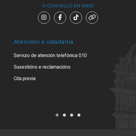
O CONCELLO EN RRSS
Atención á cidadanía
Trá
Servizo de atención telefónica 010
Empa
certi
Suxestións e reclamacións
Como
Cita previa
Tarx