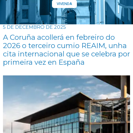
VIVENDA
5 DE DECEMBRO DE 2025
A Coruña acollerá en febreiro do
2026 o terceiro cumio REAIM, unha
cita internacional que se celebra por
primeira vez en España