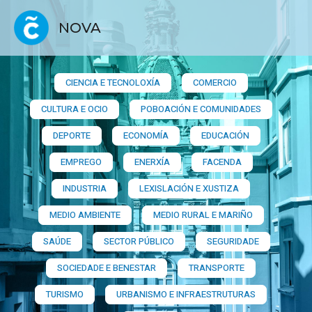
NOVA
CIENCIA E TECNOLOXÍA
COMERCIO
CULTURA E OCIO
POBOACIÓN E COMUNIDADES
DEPORTE
ECONOMÍA
EDUCACIÓN
EMPREGO
ENERXÍA
FACENDA
INDUSTRIA
LEXISLACIÓN E XUSTIZA
MEDIO AMBIENTE
MEDIO RURAL E MARIÑO
SAÚDE
SECTOR PÚBLICO
SEGURIDADE
SOCIEDADE E BENESTAR
TRANSPORTE
TURISMO
URBANISMO E INFRAESTRUTURAS