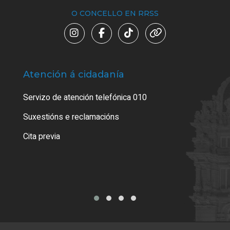
O CONCELLO EN RRSS
Atención á cidadanía
Trá
Servizo de atención telefónica 010
Empa
certi
Suxestións e reclamacións
Como
Cita previa
Tarx