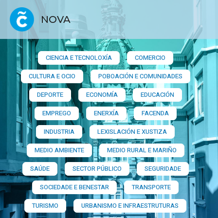
NOVA
CIENCIA E TECNOLOXÍA
COMERCIO
CULTURA E OCIO
POBOACIÓN E COMUNIDADES
DEPORTE
ECONOMÍA
EDUCACIÓN
EMPREGO
ENERXÍA
FACENDA
INDUSTRIA
LEXISLACIÓN E XUSTIZA
MEDIO AMBIENTE
MEDIO RURAL E MARIÑO
SAÚDE
SECTOR PÚBLICO
SEGURIDADE
SOCIEDADE E BENESTAR
TRANSPORTE
TURISMO
URBANISMO E INFRAESTRUTURAS