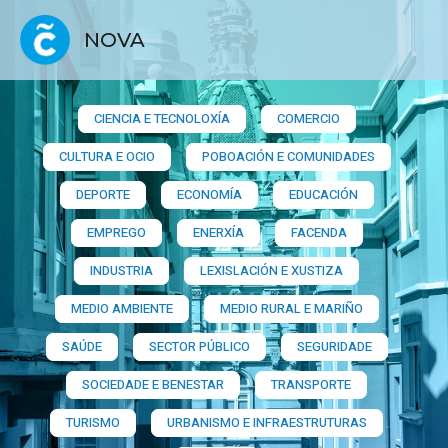
NOVA
CIENCIA E TECNOLOXÍA
COMERCIO
CULTURA E OCIO
POBOACIÓN E COMUNIDADES
DEPORTE
ECONOMÍA
EDUCACIÓN
EMPREGO
ENERXÍA
FACENDA
INDUSTRIA
LEXISLACIÓN E XUSTIZA
MEDIO AMBIENTE
MEDIO RURAL E MARIÑO
SAÚDE
SECTOR PÚBLICO
SEGURIDADE
SOCIEDADE E BENESTAR
TRANSPORTE
TURISMO
URBANISMO E INFRAESTRUTURAS