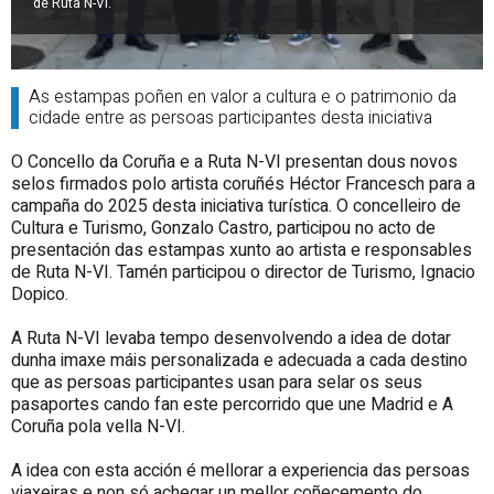
de Ruta N-VI.
As estampas poñen en valor a cultura e o patrimonio da
cidade entre as persoas participantes desta iniciativa
O Concello da Coruña e a Ruta N-VI presentan dous novos
selos firmados polo artista coruñés Héctor Francesch para a
campaña do 2025 desta iniciativa turística. O concelleiro de
Cultura e Turismo, Gonzalo Castro, participou no acto de
presentación das estampas xunto ao artista e responsables
de Ruta N-VI. Tamén participou o director de Turismo, Ignacio
Dopico.
A Ruta N-VI levaba tempo desenvolvendo a idea de dotar
dunha imaxe máis personalizada e adecuada a cada destino
que as persoas participantes usan para selar os seus
pasaportes cando fan este percorrido que une Madrid e A
Coruña pola vella N-VI.
A idea con esta acción é mellorar a experiencia das persoas
viaxeiras e non só achegar un mellor coñecemento do