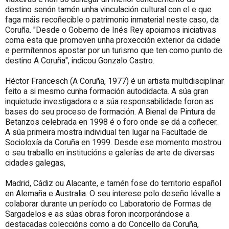
destino senón tamén unha vinculación cultural con el e que
faga máis recoñecible o patrimonio inmaterial neste caso, da
Coruña. "Desde o Goberno de Inés Rey apoiamos iniciativas
coma esta que promoven unha proxección exterior da cidade
e permítennos apostar por un turismo que ten como punto de
destino A Coruña", indicou Gonzalo Castro.
Héctor Francesch (A Coruña, 1977) é un artista multidisciplinar
feito a si mesmo cunha formación autodidacta. A súa gran
inquietude investigadora e a súa responsabilidade foron as
bases do seu proceso de formación. A Bienal de Pintura de
Betanzos celebrada en 1998 é o foro onde se dá a coñecer.
A súa primeira mostra individual ten lugar na Facultade de
Socioloxía da Coruña en 1999. Desde ese momento mostrou
o seu traballo en institucións e galerías de arte de diversas
cidades galegas,
Madrid, Cádiz ou Alacante, e tamén fose do territorio español
en Alemaña e Australia. O seu interese polo deseño lévalle a
colaborar durante un período co Laboratorio de Formas de
Sargadelos e as súas obras foron incorporándose a
destacadas coleccións como a do Concello da Coruña,