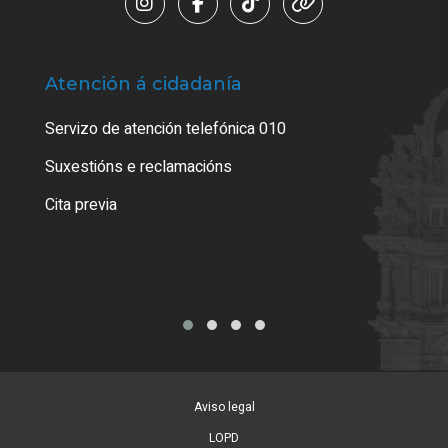
Atención á cidadanía
Trá
Servizo de atención telefónica 010
Empa
certi
Suxestións e reclamacións
Como
Cita previa
Tarx
Aviso legal
LOPD