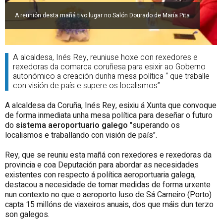
A reunión desta mañá tivo lugar no Salón Dourado de María Pita
A alcaldesa, Inés Rey, reuniuse hoxe con rexedores e
rexedoras da comarca coruñesa para esixir ao Goberno
autonómico a creación dunha mesa política “ que traballe
con visión de país e supere os localismos”
A alcaldesa da Coruña, Inés Rey, esixiu á Xunta que convoque
de forma inmediata unha mesa política para deseñar o futuro
do
sistema aeroportuario galego
"superando os
localismos e traballando con visión de país".
Rey, que se reuniu esta mañá con rexedores e rexedoras da
provincia e coa Deputación para abordar as necesidades
existentes con respecto á política aeroportuaria galega,
destacou a necesidade de tomar medidas de forma urxente
nun contexto no que o aeroporto luso de Sá Carneiro (Porto)
capta 15 millóns de viaxeiros anuais, dos que máis dun terzo
son galegos.