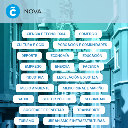
NOVA
CIENCIA E TECNOLOXÍA
COMERCIO
CULTURA E OCIO
POBOACIÓN E COMUNIDADES
DEPORTE
ECONOMÍA
EDUCACIÓN
EMPREGO
ENERXÍA
FACENDA
INDUSTRIA
LEXISLACIÓN E XUSTIZA
MEDIO AMBIENTE
MEDIO RURAL E MARIÑO
SAÚDE
SECTOR PÚBLICO
SEGURIDADE
SOCIEDADE E BENESTAR
TRANSPORTE
TURISMO
URBANISMO E INFRAESTRUTURAS