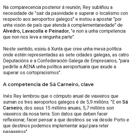
Na comparecencia posterior á reunión, Rey subliñou a
necesidade de "saír da pasividade e superar o localismo con
respecto aos aeroportos galegos" e instou a apostar "por
unha visión de país que atenda á complementariedade" de
Alvedro, Lavacolla e Peinador
, "e non a unha competencia
que non nos leva a ningunha parte".
Neste sentido, esixiu á Xunta que cree unha mesa política
onde estén representadas as sete cidades galegas, as catro
Deputacións e a Confederación Galega de Empresarios, "para
pedirlle a AENA unha política aeroportuaria que axude a
superar os cortopracismos".
A competencia de Sá Carneiro, clave
Inés Rey lembrou que o cómputo anual de viaxeiros que
suman os tres aeroportos galegos é de 5,9 millóns. "E en
Sá
Carneiro
, dos seus 15 millóns anuais, 5,7 millóns son
viaxeiros da nosa terra. Son datos que deben facer
reflexionar, facer pensar a que destinos se vai desde Porto e
que destinos podemos implementar aquí para reter
pasaxeiros".