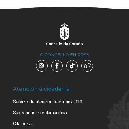
O CONCELLO EN RRSS
Atención á cidadanía
Trá
Servizo de atención telefónica 010
Empa
certi
Suxestións e reclamacións
Como
Cita previa