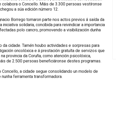
ue colabora o Concello. Máis de 3.300 persoas vestíronse
25 chegou a súa edición número 12.
nacio Borrego tomaron parte nos actos previos á saída da
niciativa solidaria, concibida para reivindicar a importancia
fectadas polo cancro, promovendo a visibilización dunha
no da cidade. Tamén houbo actividades e sorpresas para
igación oncolóxica e á prestación gratuíta de servizos que
na provincia da Coruña, como atención psicolóxica,
o, máis de 2.500 persoas beneficiáronse destes programas.
 do Concello, a cidade segue consolidando un modelo de
te nunha ferramenta transformadora.