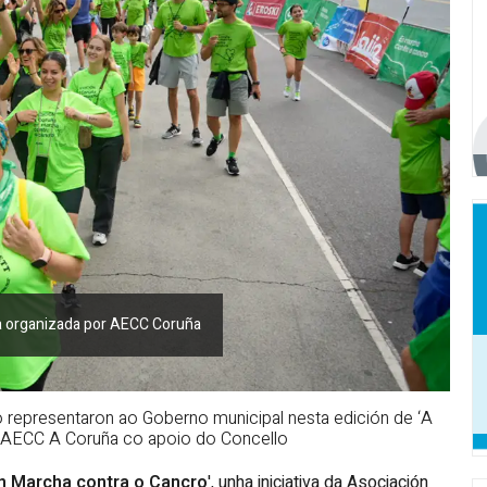
ria organizada por AECC Coruña
 representaron ao Goberno municipal nesta edición de ‘A
r AECC A Coruña co apoio do Concello
n Marcha contra o Cancro
', unha iniciativa da Asociación