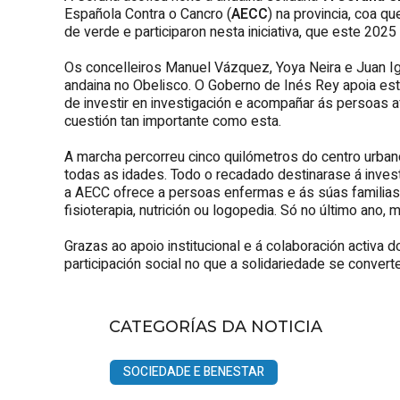
Española Contra o Cancro (
AECC
) na provincia, coa q
de verde e participaron nesta iniciativa, que este 20
Os concelleiros Manuel Vázquez, Yoya Neira e Juan Ig
andaina no Obelisco. O Goberno de Inés Rey apoia esta i
de investir en investigación e acompañar ás persoas a
cuestión tan importante como esta.
A marcha percorreu cinco quilómetros do centro urba
todas as idades. Todo o recadado destinarase á invest
a AECC ofrece a persoas enfermas e ás súas familias 
fisioterapia, nutrición ou logopedia. Só no último an
Grazas ao apoio institucional e á colaboración activa
participación social no que a solidariedade se conver
CATEGORÍAS DA NOTICIA
SOCIEDADE E BENESTAR