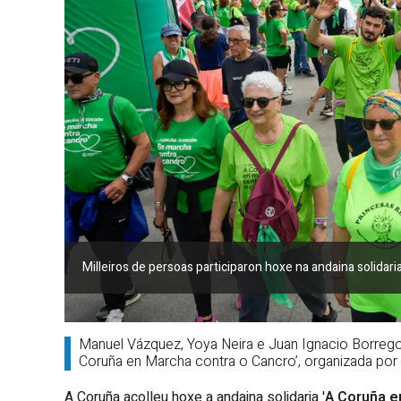
Milleiros de persoas participaron hoxe na andaina solida
Manuel Vázquez, Yoya Neira e Juan Ignacio Borrego
Coruña en Marcha contra o Cancro’, organizada po
A Coruña acolleu hoxe a andaina solidaria '
A Coruña e