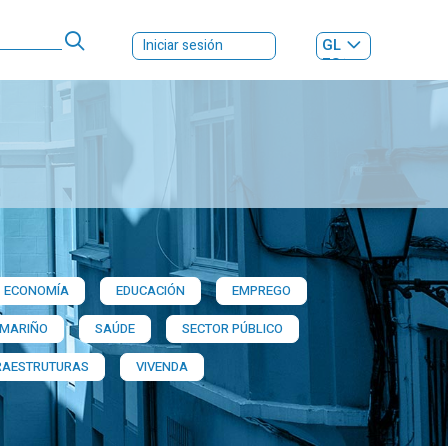
GL
Iniciar sesión
ES
|
ECONOMÍA
EDUCACIÓN
EMPREGO
 MARIÑO
SAÚDE
SECTOR PÚBLICO
RAESTRUTURAS
VIVENDA