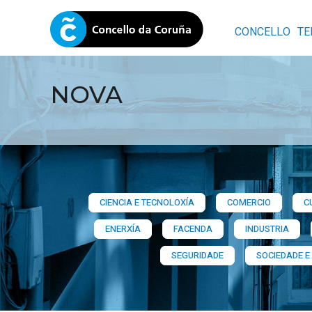
CONCELLO
TE
NOVA
CIENCIA E TECNOLOXÍA
COMERCIO
C
ENERXÍA
FACENDA
INDUSTRIA
SEGURIDADE
SOCIEDADE E