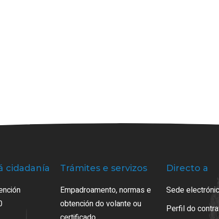
á cidadanía
Trámites e servizos
Directo a
ención
Empadroamento, normas e
Sede electrónic
0
obtención do volante ou
Perfil do contr
certificado