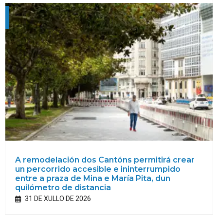
A remodelación dos Cantóns permitirá crear
un percorrido accesible e ininterrumpido
entre a praza de Mina e María Pita, dun
quilómetro de distancia
31 DE XULLO DE 2026