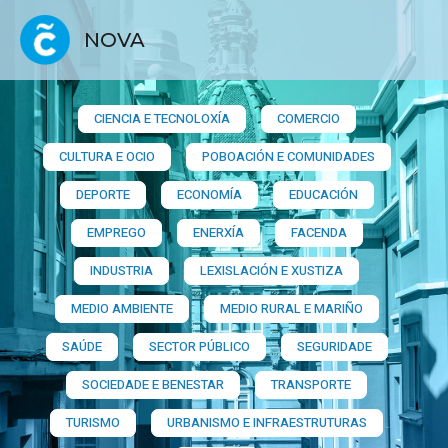
NOVA
CIENCIA E TECNOLOXÍA
COMERCIO
CULTURA E OCIO
POBOACIÓN E COMUNIDADES
DEPORTE
ECONOMÍA
EDUCACIÓN
EMPREGO
ENERXÍA
FACENDA
INDUSTRIA
LEXISLACIÓN E XUSTIZA
MEDIO AMBIENTE
MEDIO RURAL E MARIÑO
SAÚDE
SECTOR PÚBLICO
SEGURIDADE
SOCIEDADE E BENESTAR
TRANSPORTE
TURISMO
URBANISMO E INFRAESTRUTURAS