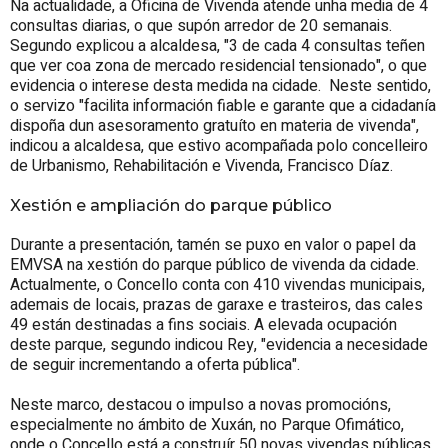
Na actualidade, a Oficina de Vivenda atende unha media de 4
consultas diarias, o que supón arredor de 20 semanais.
Segundo explicou a alcaldesa, "3 de cada 4 consultas teñen
que ver coa zona de mercado residencial tensionado", o que
evidencia o interese desta medida na cidade. Neste sentido,
o servizo "facilita información fiable e garante que a cidadanía
dispoña dun asesoramento gratuíto en materia de vivenda",
indicou a alcaldesa, que estivo acompañada polo concelleiro
de Urbanismo, Rehabilitación e Vivenda, Francisco Díaz.
Xestión e ampliación do parque público
Durante a presentación, tamén se puxo en valor o papel da
EMVSA na xestión do parque público de vivenda da cidade.
Actualmente, o Concello conta con 410 vivendas municipais,
ademais de locais, prazas de garaxe e trasteiros, das cales
49 están destinadas a fins sociais. A elevada ocupación
deste parque, segundo indicou Rey, "evidencia a necesidade
de seguir incrementando a oferta pública".
Neste marco, destacou o impulso a novas promocións,
especialmente no ámbito de Xuxán, no Parque Ofimático,
onde o Concello está a construír 50 novas vivendas públicas