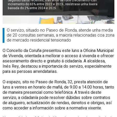
Segundo datos recentes, tras anos de forte crecemento -cun
incremento do 65% entre 2022 e 2023-, rexístrase unha lixeira
baixada do 2% entre 2024 e 2025.
O servizo, situado no Paseo de Ronda, atende unha media
de 20 consultas semanais, a maioría relacionadas coa zona
de mercado residencial tensionado
O Concello da Coruña presentou este luns a Oficina Municipal
de Vivenda, orientada a mellorar o acceso á vivenda e ofrecer
asesoramento directo e gratuito á cidadanía. A alcaldesa,
Inés Rey, destacou a importancia do servizo, especialmente
para as persoas arrendatarias.
O espazo, sito no Paseo de Ronda, 32, presta atención de
luns a venres en horario de mañá, de 9.00 a 14.00 horas, tanto
de maneira presencial como telefónica. A través deste
servizo, a cidadanía pode resolver dúbidas sobre contratos
de alugueiro, actualización de rendas, dereitos e obrigas, así
como acceder a información sobre a normativa vixente.