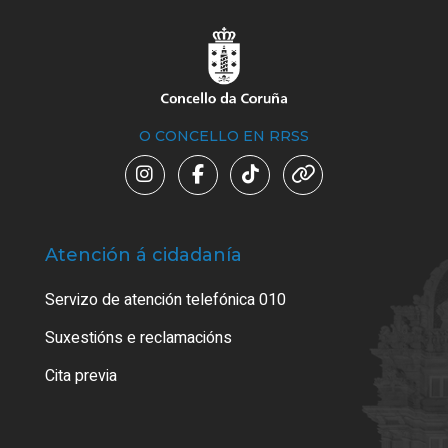
O CONCELLO EN RRSS
Atención á cidadanía
Trá
Servizo de atención telefónica 010
Empa
certi
Suxestións e reclamacións
Como
Cita previa
Tarx