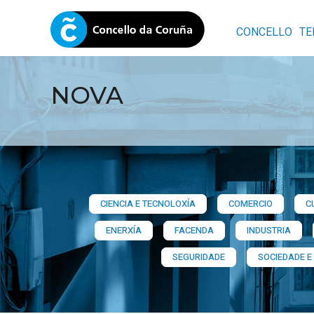
CONCELLO
TE
NOVA
CIENCIA E TECNOLOXÍA
COMERCIO
C
ENERXÍA
FACENDA
INDUSTRIA
SEGURIDADE
SOCIEDADE E