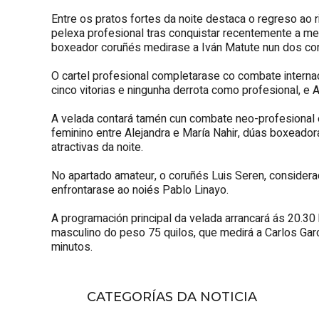
Entre os pratos fortes da noite destaca o regreso ao r
pelexa profesional tras conquistar recentemente a med
boxeador coruñés medirase a Iván Matute nun dos co
O cartel profesional completarase co combate internac
cinco vitorias e ningunha derrota como profesional, e 
A velada contará tamén cun combate neo-profesional en
feminino entre Alejandra e María Nahir, dúas boxeado
atractivas da noite.
No apartado amateur, o coruñés Luis Seren, conside
enfrontarase ao noiés Pablo Linayo.
A programación principal da velada arrancará ás 20.30 
masculino do peso 75 quilos, que medirá a Carlos Garc
minutos.
CATEGORÍAS DA NOTICIA