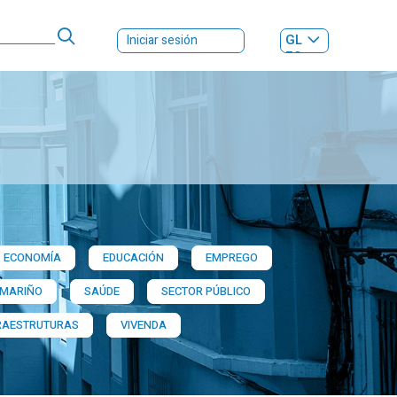
GL
Iniciar sesión
ES
|
ECONOMÍA
EDUCACIÓN
EMPREGO
 MARIÑO
SAÚDE
SECTOR PÚBLICO
RAESTRUTURAS
VIVENDA