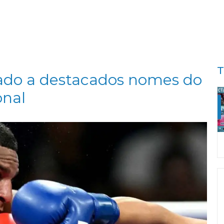
T
ado a destacados nomes do
onal