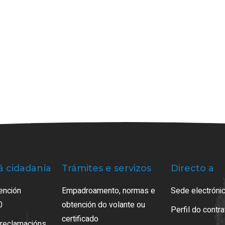
á cidadanía
Trámites e servizos
Directo a
ención
Empadroamento, normas e
Sede electrónic
0
obtención do volante ou
Perfil do contr
certificado
 reclamacións