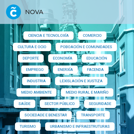
NOVA
CIENCIA E TECNOLOXÍA
COMERCIO
CULTURA E OCIO
POBOACIÓN E COMUNIDADES
DEPORTE
ECONOMÍA
EDUCACIÓN
EMPREGO
ENERXÍA
FACENDA
INDUSTRIA
LEXISLACIÓN E XUSTIZA
MEDIO AMBIENTE
MEDIO RURAL E MARIÑO
SAÚDE
SECTOR PÚBLICO
SEGURIDADE
SOCIEDADE E BENESTAR
TRANSPORTE
TURISMO
URBANISMO E INFRAESTRUTURAS