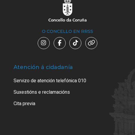
O CONCELLO EN RRSS
Atención á cidadanía
Trá
Servizo de atención telefónica 010
Empa
certi
Suxestións e reclamacións
Como
Cita previa
Tarx