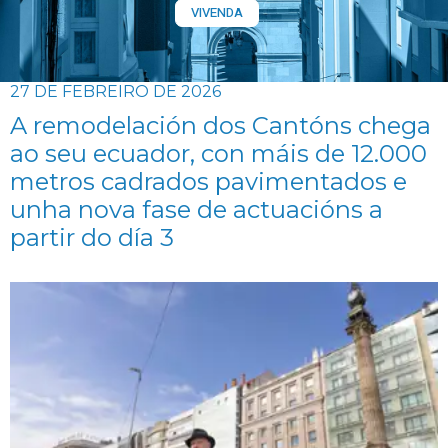
VIVENDA
27 DE FEBREIRO DE 2026
A remodelación dos Cantóns chega
ao seu ecuador, con máis de 12.000
metros cadrados pavimentados e
unha nova fase de actuacións a
partir do día 3