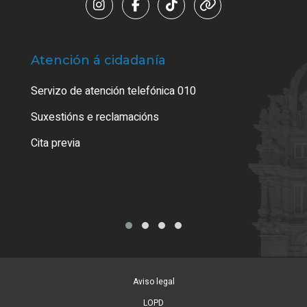
Atención á cidadanía
Trá
Servizo de atención telefónica 010
Empa
certi
Suxestións e reclamacións
Como
Cita previa
Tarx
Aviso legal
LOPD