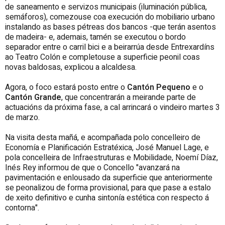
de saneamento e servizos municipais (iluminación pública,
semáforos), comezouse coa execución do mobiliario urbano
instalando as bases pétreas dos bancos -que terán asentos
de madeira- e, ademais, tamén se executou o bordo
separador entre o carril bici e a beirarrúa desde Entrexardíns
ao Teatro Colón e completouse a superficie peonil coas
novas baldosas, explicou a alcaldesa.
Agora, o foco estará posto entre o
Cantón Pequeno
e o
Cantón Grande
, que concentrarán a meirande parte de
actuacións da próxima fase, a cal arrincará o vindeiro martes 3
de marzo.
Na visita desta mañá, e acompañada polo concelleiro de
Economía e Planificación Estratéxica, José Manuel Lage, e
pola concelleira de Infraestruturas e Mobilidade, Noemí Díaz,
Inés Rey informou de que o Concello "avanzará na
pavimentación e enlousado da superficie que anteriormente
se peonalizou de forma provisional, para que pase a estalo
de xeito definitivo e cunha sintonía estética con respecto á
contorna".