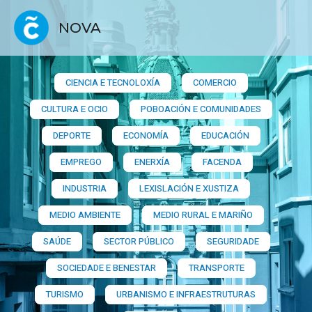
NOVA
CIENCIA E TECNOLOXÍA
COMERCIO
CULTURA E OCIO
POBOACIÓN E COMUNIDADES
DEPORTE
ECONOMÍA
EDUCACIÓN
EMPREGO
ENERXÍA
FACENDA
INDUSTRIA
LEXISLACIÓN E XUSTIZA
MEDIO AMBIENTE
MEDIO RURAL E MARIÑO
SAÚDE
SECTOR PÚBLICO
SEGURIDADE
SOCIEDADE E BENESTAR
TRANSPORTE
TURISMO
URBANISMO E INFRAESTRUTURAS