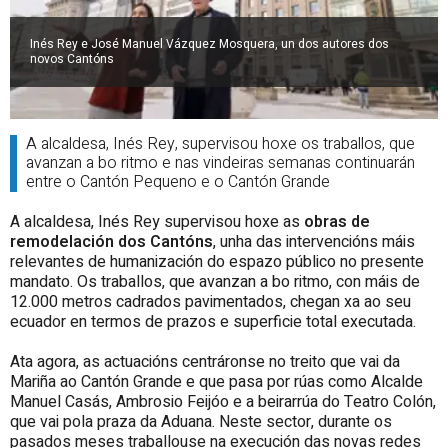
Inés Rey e José Manuel Vázquez Mosquera, un dos autores dos
novos Cantóns
A alcaldesa, Inés Rey, supervisou hoxe os traballos, que
avanzan a bo ritmo e nas vindeiras semanas continuarán
entre o Cantón Pequeno e o Cantón Grande
A alcaldesa, Inés Rey supervisou hoxe as
obras de
remodelación dos Cantóns
, unha das intervencións máis
relevantes de humanización do espazo público no presente
mandato. Os traballos, que avanzan a bo ritmo, con máis de
12.000 metros cadrados pavimentados, chegan xa ao seu
ecuador en termos de prazos e superficie total executada.
Ata agora, as actuacións centráronse no treito que vai da
Mariña ao Cantón Grande e que pasa por rúas como Alcalde
Manuel Casás, Ambrosio Feijóo e a beirarrúa do Teatro Colón,
que vai pola praza da Aduana. Neste sector, durante os
pasados meses traballouse na execución das novas redes