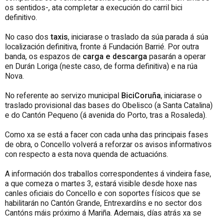
os sentidos-, ata completar a execución do carril bici
definitivo.
No caso dos
taxis
, iniciarase o traslado da súa parada á súa
localización definitiva, fronte á Fundación Barrié. Por outra
banda, os espazos de
carga e descarga
pasarán a operar
en Durán Loriga (neste caso, de forma definitiva) e na rúa
Nova.
No referente ao servizo municipal
BiciCoruña
, iniciarase o
traslado provisional das bases do Obelisco (a Santa Catalina)
e do Cantón Pequeno (á avenida do Porto, tras a Rosaleda).
Como xa se está a facer con cada unha das principais fases
de obra, o Concello volverá a reforzar os avisos informativos
con respecto a esta nova quenda de actuacións.
A información dos traballos correspondentes á vindeira fase,
a que comeza o martes 3, estará visible desde hoxe nas
canles oficiais do Concello e con soportes físicos que se
habilitarán no Cantón Grande, Entrexardíns e no sector dos
Cantóns máis próximo á Mariña. Ademais, días atrás xa se