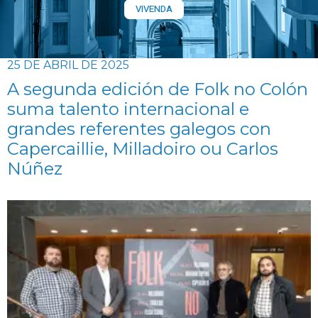
VIVENDA
25 DE ABRIL DE 2025
A segunda edición de Folk no Colón
suma talento internacional e
grandes referentes galegos con
Capercaillie, Milladoiro ou Carlos
Núñez