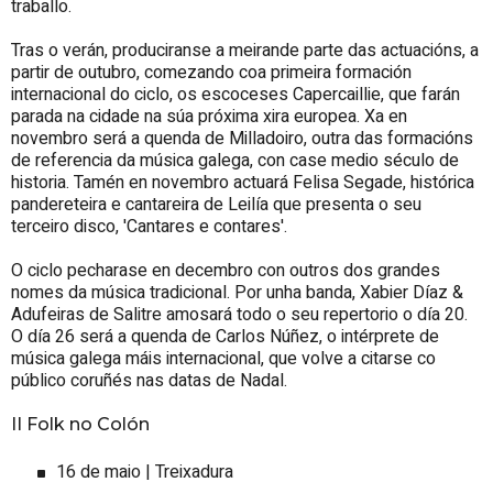
traballo.
Tras o verán, produciranse a meirande parte das actuacións, a
partir de outubro, comezando coa primeira formación
internacional do ciclo, os escoceses Capercaillie, que farán
parada na cidade na súa próxima xira europea. Xa en
novembro será a quenda de Milladoiro, outra das formacións
de referencia da música galega, con case medio século de
historia. Tamén en novembro actuará Felisa Segade, histórica
pandereteira e cantareira de Leilía que presenta o seu
terceiro disco, 'Cantares e contares'.
O ciclo pecharase en decembro con outros dos grandes
nomes da música tradicional. Por unha banda, Xabier Díaz &
Adufeiras de Salitre amosará todo o seu repertorio o día 20.
O día 26 será a quenda de Carlos Núñez, o intérprete de
música galega máis internacional, que volve a citarse co
público coruñés nas datas de Nadal.
II Folk no Colón
16 de maio | Treixadura