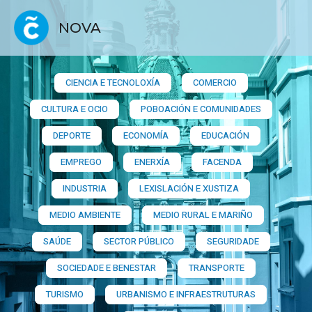
NOVA
CIENCIA E TECNOLOXÍA
COMERCIO
CULTURA E OCIO
POBOACIÓN E COMUNIDADES
DEPORTE
ECONOMÍA
EDUCACIÓN
EMPREGO
ENERXÍA
FACENDA
INDUSTRIA
LEXISLACIÓN E XUSTIZA
MEDIO AMBIENTE
MEDIO RURAL E MARIÑO
SAÚDE
SECTOR PÚBLICO
SEGURIDADE
SOCIEDADE E BENESTAR
TRANSPORTE
TURISMO
URBANISMO E INFRAESTRUTURAS