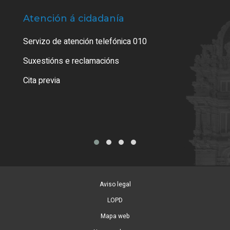
Atención á cidadanía
Trá
Servizo de atención telefónica 010
Empa
certi
Suxestións e reclamacións
Como
Cita previa
Tarx
Aviso legal
LOPD
Mapa web