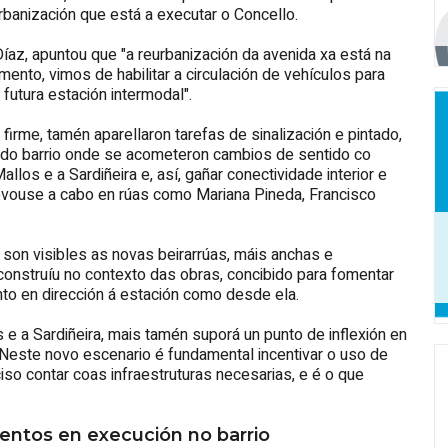
rbanización que está a executar o Concello.
Díaz, apuntou que "a reurbanización da avenida xa está na
imento, vimos de habilitar a circulación de vehículos para
a futura estación intermodal".
firme, tamén aparellaron tarefas de sinalización e pintado,
es do barrio onde se acometeron cambios de sentido co
los e a Sardiñeira e, así, gañar conectividade interior e
evouse a cabo en rúas como Mariana Pineda, Francisco
a son visibles as novas beirarrúas, máis anchas e
e construíu no contexto das obras, concibido para fomentar
o en dirección á estación como desde ela.
s e a Sardiñeira, mais tamén suporá un punto de inflexión en
 Neste novo escenario é fundamental incentivar o uso de
iso contar coas infraestruturas necesarias, e é o que
mentos en execución no barrio