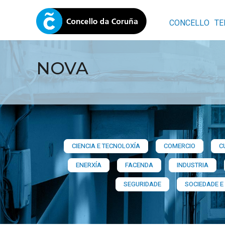
CONCELLO
TE
NOVA
CIENCIA E TECNOLOXÍA
COMERCIO
C
ENERXÍA
FACENDA
INDUSTRIA
SEGURIDADE
SOCIEDADE E