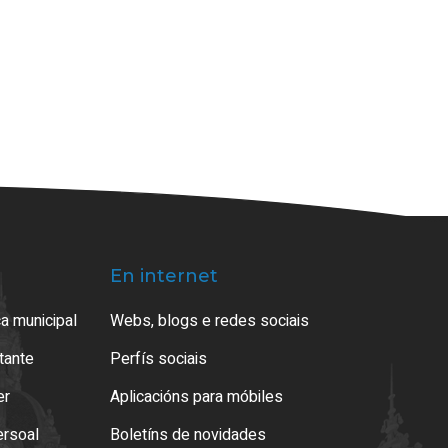
En internet
a municipal
Webs, blogs e redes sociais
atante
Perfís sociais
er
Aplicacións para móbiles
ersoal
Boletíns de novidades