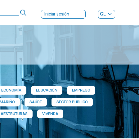
GL
Iniciar sesión
ES
|
ECONOMÍA
EDUCACIÓN
EMPREGO
 MARIÑO
SAÚDE
SECTOR PÚBLICO
RAESTRUTURAS
VIVENDA