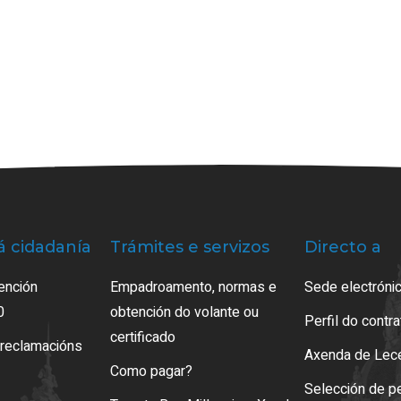
á cidadanía
Trámites e servizos
Directo a
ención
Empadroamento, normas e
Sede electrónic
0
obtención do volante ou
Perfil do contr
certificado
 reclamacións
Axenda de Lec
Como pagar?
Selección de p