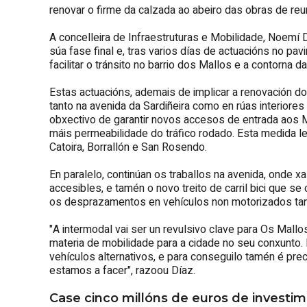
renovar o firme da calzada ao abeiro das obras de reu
A concelleira de Infraestruturas e Mobilidade, Noemí 
súa fase final e, tras varios días de actuacións no pav
facilitar o tránsito no barrio dos Mallos e a contorna d
Estas actuacións, ademais de implicar a renovación do 
tanto na avenida da Sardiñeira como en rúas interior
obxectivo de garantir novos accesos de entrada aos Mal
máis permeabilidade do tráfico rodado. Esta medida l
Catoira, Borrallón e San Rosendo.
En paralelo, continúan os traballos na avenida, onde x
accesibles, e tamén o novo treito de carril bici que s
os desprazamentos en vehículos non motorizados tant
"A intermodal vai ser un revulsivo clave para Os Mallo
materia de mobilidade para a cidade no seu conxunto.
vehículos alternativos, e para conseguilo tamén é prec
estamos a facer", razoou Díaz.
Case cinco millóns de euros de investi