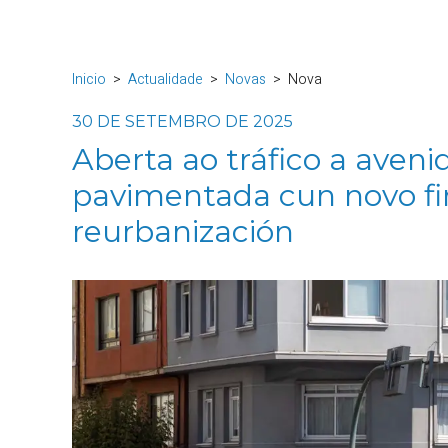
Inicio
Actualidade
Novas
Nova
30 DE SETEMBRO DE 2025
Aberta ao tráfico a aveni
pavimentada cun novo fir
reurbanización