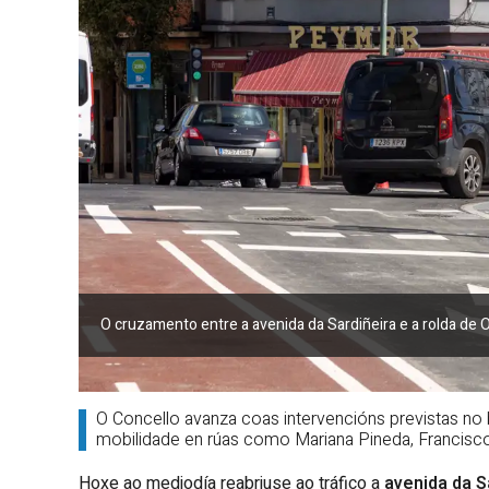
O cruzamento entre a avenida da Sardiñeira e a rolda de
O Concello avanza coas intervencións previstas no
mobilidade en rúas como Mariana Pineda, Francisco
Hoxe ao mediodía reabriuse ao tráfico a
avenida da S