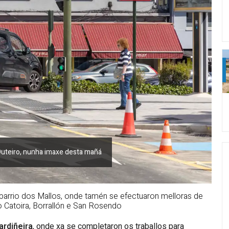
 Outeiro, nunha imaxe desta mañá
 barrio dos Mallos, onde tamén se efectuaron melloras de
 Catoira, Borrallón e San Rosendo
ardiñeira
, onde xa se completaron os traballos para