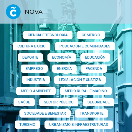
NOVA
CIENCIA E TECNOLOXÍA
COMERCIO
CULTURA E OCIO
POBOACIÓN E COMUNIDADES
DEPORTE
ECONOMÍA
EDUCACIÓN
EMPREGO
ENERXÍA
FACENDA
INDUSTRIA
LEXISLACIÓN E XUSTIZA
MEDIO AMBIENTE
MEDIO RURAL E MARIÑO
SAÚDE
SECTOR PÚBLICO
SEGURIDADE
SOCIEDADE E BENESTAR
TRANSPORTE
TURISMO
URBANISMO E INFRAESTRUTURAS