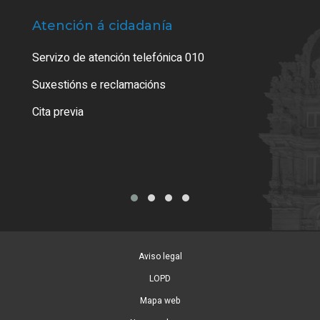
Atención á cidadanía
Trá
Servizo de atención telefónica 010
Empa
certi
Suxestións e reclamacións
Como
Cita previa
Tarx
Aviso legal
LOPD
Mapa web