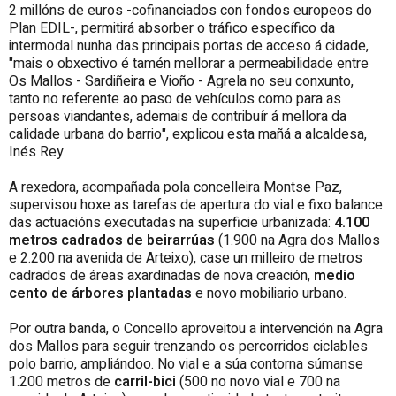
2 millóns de euros -cofinanciados con fondos europeos do
Plan EDIL-, permitirá absorber o tráfico específico da
intermodal nunha das principais portas de acceso á cidade,
"mais o obxectivo é tamén mellorar a permeabilidade entre
Os Mallos - Sardiñeira e Vioño - Agrela no seu conxunto,
tanto no referente ao paso de vehículos como para as
persoas viandantes, ademais de contribuír á mellora da
calidade urbana do barrio", explicou esta mañá a alcaldesa,
Inés Rey.
A rexedora, acompañada pola concelleira Montse Paz,
supervisou hoxe as tarefas de apertura do vial e fixo balance
das actuacións executadas na superficie urbanizada:
4.100
metros cadrados de beirarrúas
(1.900 na Agra dos Mallos
e 2.200 na avenida de Arteixo), case un milleiro de metros
cadrados de áreas axardinadas de nova creación,
medio
cento de árbores plantadas
e novo mobiliario urbano.
Por outra banda, o Concello aproveitou a intervención na Agra
dos Mallos para seguir trenzando os percorridos ciclables
polo barrio, ampliándoo. No vial e a súa contorna súmanse
1.200 metros de
carril-bici
(500 no novo vial e 700 na