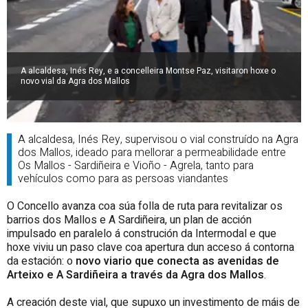
A alcaldesa, Inés Rey, e a concelleira Montse Paz, visitaron hoxe o
novo vial da Agra dos Mallos
A alcaldesa, Inés Rey, supervisou o vial construído na Agra
dos Mallos, ideado para mellorar a permeabilidade entre
Os Mallos - Sardiñeira e Vioño - Agrela, tanto para
vehículos como para as persoas viandantes
O Concello avanza coa súa folla de ruta para revitalizar os
barrios dos Mallos e A Sardiñeira, un plan de acción
impulsado en paralelo á construción da Intermodal e que
hoxe viviu un paso clave coa apertura dun acceso á contorna
da estación: o
novo viario que conecta as avenidas de
Arteixo e A Sardiñeira a través da Agra dos Mallos
.
A creación deste vial, que supuxo un investimento de máis de