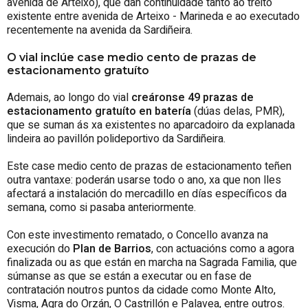
avenida de Arteixo), que dan continuidade tanto ao treito
existente entre avenida de Arteixo - Marineda e ao executado
recentemente na avenida da Sardiñeira.
O vial inclúe case medio cento de prazas de
estacionamento gratuíto
Ademais, ao longo do vial
creáronse 49 prazas de
estacionamento gratuíto en batería
(dúas delas, PMR),
que se suman ás xa existentes no aparcadoiro da explanada
lindeira ao pavillón polideportivo da Sardiñeira.
Este case medio cento de prazas de estacionamento teñen
outra vantaxe: poderán usarse todo o ano, xa que non lles
afectará a instalación do mercadillo en días específicos da
semana, como si pasaba anteriormente.
Con este investimento rematado, o Concello avanza na
execución do
Plan de Barrios
, con actuacións como a agora
finalizada ou as que están en marcha na Sagrada Familia, que
súmanse as que se están a executar ou en fase de
contratación noutros puntos da cidade como Monte Alto,
Visma, Agra do Orzán, O Castrillón e Palavea, entre outros.