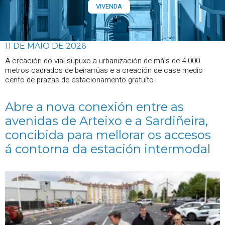
VIVENDA
11 DE MAIO DE 2026
A creación do vial supuxo a urbanización de máis de 4.000
metros cadrados de beirarrúas e a creación de case medio
cento de prazas de estacionamento gratuíto
Abre a nova conexión entre as
avenidas de Arteixo e a Sardiñeira,
concibida para mellorar os accesos
á contorna da estación intermodal