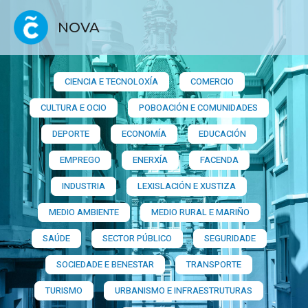
NOVA
CIENCIA E TECNOLOXÍA
COMERCIO
CULTURA E OCIO
POBOACIÓN E COMUNIDADES
DEPORTE
ECONOMÍA
EDUCACIÓN
EMPREGO
ENERXÍA
FACENDA
INDUSTRIA
LEXISLACIÓN E XUSTIZA
MEDIO AMBIENTE
MEDIO RURAL E MARIÑO
SAÚDE
SECTOR PÚBLICO
SEGURIDADE
SOCIEDADE E BENESTAR
TRANSPORTE
TURISMO
URBANISMO E INFRAESTRUTURAS