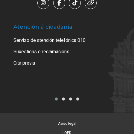
Atención á cidadanía
Trá
Servizo de atención telefónica 010
Empa
certi
Suxestións e reclamacións
Como
Cita previa
Tarx
Aviso legal
LOPD