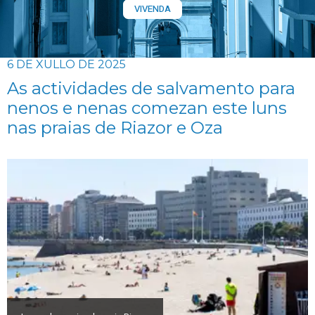
VIVENDA
6 DE XULLO DE 2025
As actividades de salvamento para
nenos e nenas comezan este luns
nas praias de Riazor e Oza