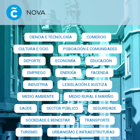
NOVA
CIENCIA E TECNOLOXÍA
COMERCIO
CULTURA E OCIO
POBOACIÓN E COMUNIDADES
DEPORTE
ECONOMÍA
EDUCACIÓN
EMPREGO
ENERXÍA
FACENDA
INDUSTRIA
LEXISLACIÓN E XUSTIZA
MEDIO AMBIENTE
MEDIO RURAL E MARIÑO
SAÚDE
SECTOR PÚBLICO
SEGURIDADE
SOCIEDADE E BENESTAR
TRANSPORTE
TURISMO
URBANISMO E INFRAESTRUTURAS