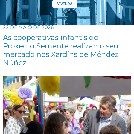
VIVENDA
22 DE MAIO DE 2026
As cooperativas infantís do
Proxecto Semente realizan o seu
mercado nos Xardíns de Méndez
Núñez