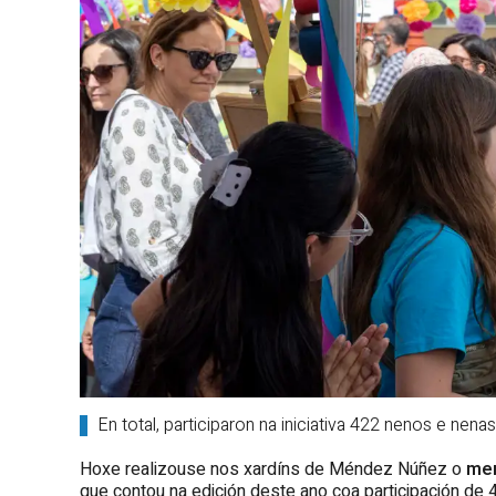
En total, participaron na iniciativa 422 nenos e ne
Hoxe realizouse nos xardíns de Méndez Núñez o
mer
que contou na edición deste ano coa participación d