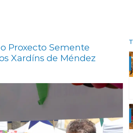
T
 do Proxecto Semente
nos Xardíns de Méndez