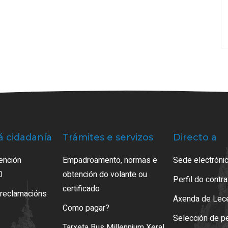
á cidadanía
Trámites e servizos
Directo a
ención
Empadroamento, normas e
Sede electrónic
0
obtención do volante ou
Perfil do contr
certificado
 reclamacións
Axenda de Lec
Como pagar?
Selección de p
Tarxeta Bus Millennium Xeral