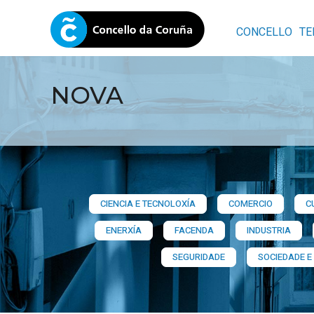
CONCELLO
TE
NOVA
CIENCIA E TECNOLOXÍA
COMERCIO
C
ENERXÍA
FACENDA
INDUSTRIA
SEGURIDADE
SOCIEDADE E