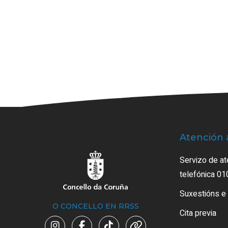
Atención 
Servizo de at
telefónica 01
Suxestións e
O CONCELLO EN RRSS
Cita previa