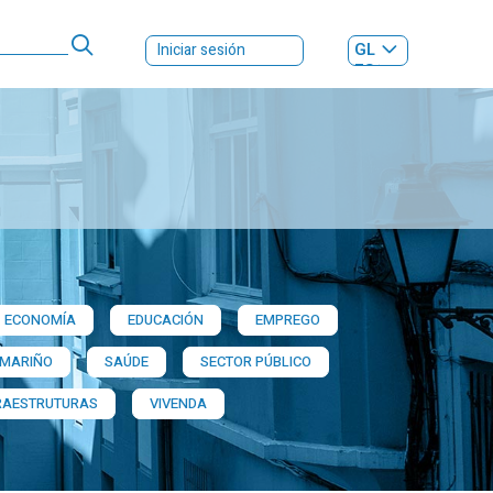
GL
Iniciar sesión
ES
|
ECONOMÍA
EDUCACIÓN
EMPREGO
 MARIÑO
SAÚDE
SECTOR PÚBLICO
RAESTRUTURAS
VIVENDA