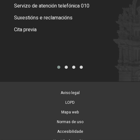
Servizo de atención telefónica 010
Empa
certi
Suxestións e reclamacións
Como
Cita previa
Tarx
Aviso legal
LOPD
Mapa web
Normas de uso
Accesibilidade