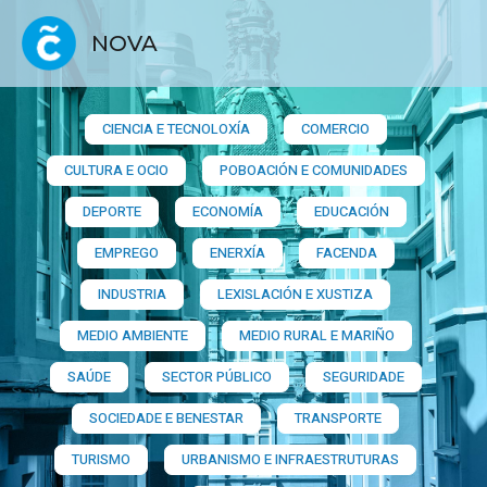
NOVA
CIENCIA E TECNOLOXÍA
COMERCIO
CULTURA E OCIO
POBOACIÓN E COMUNIDADES
DEPORTE
ECONOMÍA
EDUCACIÓN
EMPREGO
ENERXÍA
FACENDA
INDUSTRIA
LEXISLACIÓN E XUSTIZA
MEDIO AMBIENTE
MEDIO RURAL E MARIÑO
SAÚDE
SECTOR PÚBLICO
SEGURIDADE
SOCIEDADE E BENESTAR
TRANSPORTE
TURISMO
URBANISMO E INFRAESTRUTURAS