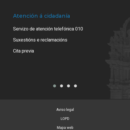
Atención á cidadanía
Trá
Servizo de atención telefónica 010
Empa
certi
Suxestións e reclamacións
Como
Cita previa
Tarx
Aviso legal
LOPD
Mapa web