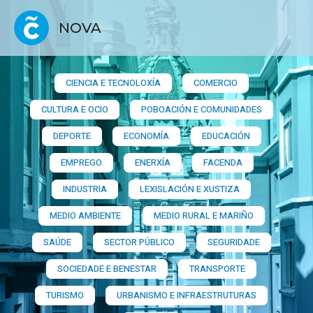
NOVA
CIENCIA E TECNOLOXÍA
COMERCIO
CULTURA E OCIO
POBOACIÓN E COMUNIDADES
DEPORTE
ECONOMÍA
EDUCACIÓN
EMPREGO
ENERXÍA
FACENDA
INDUSTRIA
LEXISLACIÓN E XUSTIZA
MEDIO AMBIENTE
MEDIO RURAL E MARIÑO
SAÚDE
SECTOR PÚBLICO
SEGURIDADE
SOCIEDADE E BENESTAR
TRANSPORTE
TURISMO
URBANISMO E INFRAESTRUTURAS