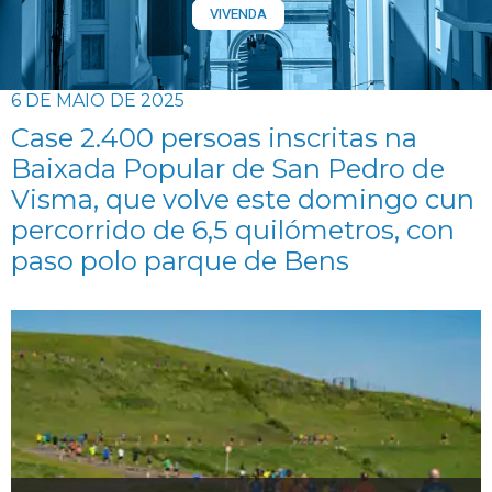
VIVENDA
6 DE MAIO DE 2025
Case 2.400 persoas inscritas na
Baixada Popular de San Pedro de
Visma, que volve este domingo cun
percorrido de 6,5 quilómetros, con
paso polo parque de Bens