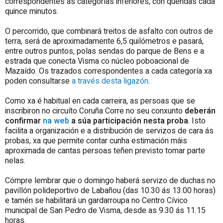
correspondentes ás categorías inferiores, con quendas cada
quince minutos.
O percorrido, que combinará treitos de asfalto con outros de
terra, será de aproximadamente 6,5 quilómetros e pasará,
entre outros puntos, polas sendas do parque de Bens e a
estrada que conecta Visma co núcleo poboacional de
Mazaído. Os trazados correspondentes a cada categoría xa
poden consultarse
a través desta ligazón
.
Como xa é habitual en cada carreira, as persoas que se
inscribiron no circuíto Coruña Corre no seu conxunto
deberán
confirmar
na web
a súa participación nesta proba
. Isto
facilita a organización e a distribución de servizos de cara ás
probas, xa que permite contar cunha estimación máis
aproximada de cantas persoas teñen previsto tomar parte
nelas.
Cómpre lembrar que o domingo haberá servizo de duchas no
pavillón polideportivo de Labañou (das 10.30 ás 13.00 horas)
e tamén se habilitará un gardarroupa no Centro Cívico
municipal de San Pedro de Visma, desde as 9.30 ás 11.15
horas.