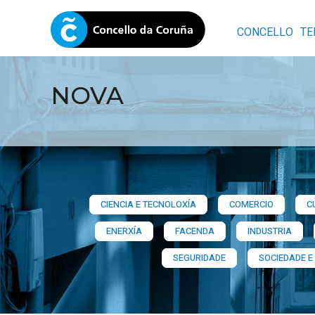
CONCELLO
TE
NOVA
CIENCIA E TECNOLOXÍA
COMERCIO
C
ENERXÍA
FACENDA
INDUSTRIA
SEGURIDADE
SOCIEDADE E