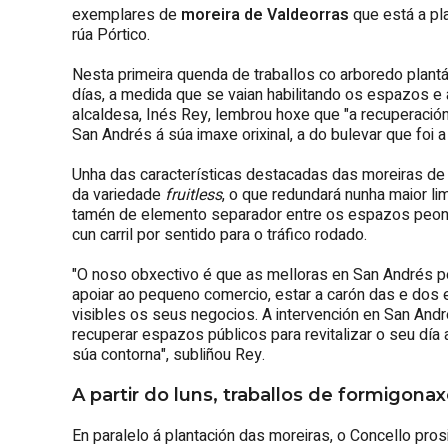
exemplares de
moreira de Valdeorras
que está a pla
rúa Pórtico.
Nesta primeira quenda de traballos co arboredo plant
días, a medida que se vaian habilitando os espazos e 
alcaldesa, Inés Rey, lembrou hoxe que "a recuperació
San Andrés á súa imaxe orixinal, a do bulevar que foi a 
Unha das características destacadas das moreiras de
da variedade
fruitless
, o que redundará nunha maior li
tamén de elemento separador entre os espazos peonís
cun carril por sentido para o tráfico rodado.
"O noso obxectivo é que as melloras en San Andrés pe
apoiar ao pequeno comercio, estar a carón das e do
visibles os seus negocios. A intervención en San Andrés
recuperar espazos públicos para revitalizar o seu dí
súa contorna", subliñou Rey.
A partir do luns, traballos de formigona
En paralelo á plantación das moreiras, o Concello pros