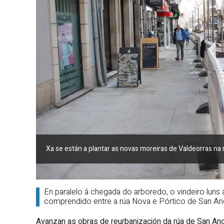
Xa se están a plantar as novas moreiras de Valdeorras na
En paralelo á chegada do arboredo, o vindeiro luns 
comprendido entre a rúa Nova e Pórtico de San An
Avanzan as obras de reurbanización da rúa de San And