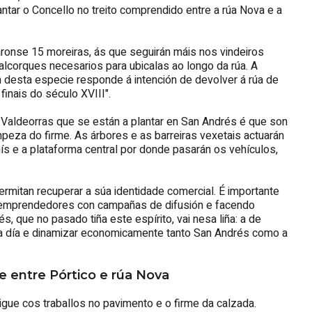
ntar o Concello no treito comprendido entre a rúa Nova e a
áronse 15 moreiras, ás que seguirán máis nos vindeiros
alcorques necesarios para ubicalas ao longo da rúa. A
n desta especie responde á intención de devolver á rúa de
finais do século XVIII".
 Valdeorras que se están a plantar en San Andrés é que son
mpeza do firme. As árbores e as barreiras vexetais actuarán
 e a plataforma central por donde pasarán os vehículos,
rmitan recuperar a súa identidade comercial. É importante
s emprendedores con campañas de difusión e facendo
, que no pasado tiña este espírito, vai nesa liña: a de
a a día e dinamizar economicamente tanto San Andrés como a
xe entre Pórtico e rúa Nova
igue cos traballos no pavimento e o firme da calzada.