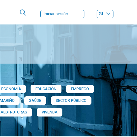
GL
Iniciar sesión
ES
|
ECONOMÍA
EDUCACIÓN
EMPREGO
 MARIÑO
SAÚDE
SECTOR PÚBLICO
RAESTRUTURAS
VIVENDA