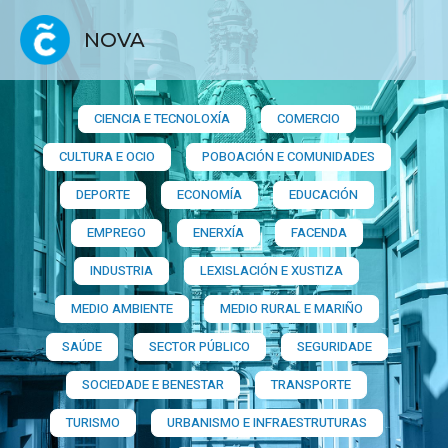
NOVA
CIENCIA E TECNOLOXÍA
COMERCIO
CULTURA E OCIO
POBOACIÓN E COMUNIDADES
DEPORTE
ECONOMÍA
EDUCACIÓN
EMPREGO
ENERXÍA
FACENDA
INDUSTRIA
LEXISLACIÓN E XUSTIZA
MEDIO AMBIENTE
MEDIO RURAL E MARIÑO
SAÚDE
SECTOR PÚBLICO
SEGURIDADE
SOCIEDADE E BENESTAR
TRANSPORTE
TURISMO
URBANISMO E INFRAESTRUTURAS