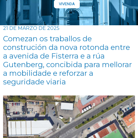
VIVENDA
21 DE MARZO DE 2025
Comezan os traballos de
construción da nova rotonda entre
a avenida de Fisterra e a rúa
Gutenberg, concibida para mellorar
a mobilidade e reforzar a
seguridade viaria