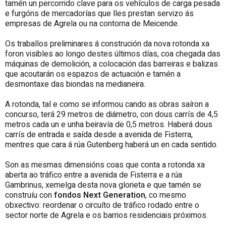
tamén un percorrido clave para os vehículos de carga pesada
e furgóns de mercadorías que lles prestan servizo ás
empresas de Agrela ou na contorna de Meicende.
Os traballos preliminares á construción da nova rotonda xa
foron visibles ao longo destes últimos días, coa chegada das
máquinas de demolición, a colocación das barreiras e balizas
que acoutarán os espazos de actuación e tamén a
desmontaxe das biondas na medianeira.
A rotonda, tal e como se informou cando as obras saíron a
concurso, terá 29 metros de diámetro, con dous carrís de 4,5
metros cada un e unha beiravía de 0,5 metros. Haberá dous
carrís de entrada e saída desde a avenida de Fisterra,
mentres que cara á rúa Gutenberg haberá un en cada sentido.
Son as mesmas dimensións coas que conta a rotonda xa
aberta ao tráfico entre a avenida de Fisterra e a rúa
Gambrinus, xemelga desta nova glorieta e que tamén se
construíu con
fondos Next Generation
, co mesmo
obxectivo: reordenar o circuíto de tráfico rodado entre o
sector norte de Agrela e os barrios residenciais próximos.