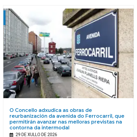
O Concello adxudica as obras de
reurbanización da avenida do Ferrocarril, que
permitirán avanzar nas melloras previstas na
contorna da intermodal
29 DE XULLO DE 2026