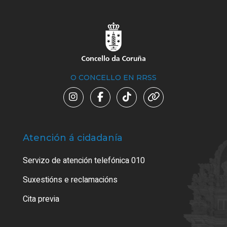
O CONCELLO EN RRSS
Atención á cidadanía
Trá
Servizo de atención telefónica 010
Empa
certi
Suxestións e reclamacións
Como
Cita previa
Tarx