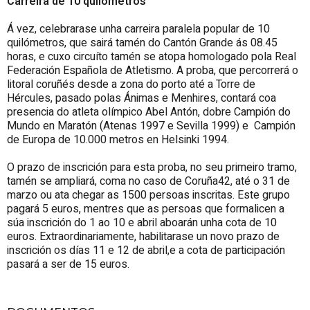
Carreira de 10 quilómetros
Á vez, celebrarase unha carreira paralela popular de 10
quilómetros, que sairá tamén do Cantón Grande ás 08.45
horas, e cuxo circuíto tamén se atopa homologado pola Real
Federación Española de Atletismo. A proba, que percorrerá o
litoral coruñés desde a zona do porto até a Torre de
Hércules, pasado polas Ánimas e Menhires, contará coa
presencia do atleta olímpico Abel Antón, dobre Campión do
Mundo en Maratón (Atenas 1997 e Sevilla 1999) e Campión
de Europa de 10.000 metros en Helsinki 1994.
O prazo de inscrición para esta proba, no seu primeiro tramo,
tamén se ampliará, coma no caso de Coruña42, até o 31 de
marzo ou ata chegar as 1500 persoas inscritas. Este grupo
pagará 5 euros, mentres que as persoas que formalicen a
súa inscrición do 1 ao 10 e abril aboarán unha cota de 10
euros. Extraordinariamente, habilitarase un novo prazo de
inscrición os días 11 e 12 de abril,e a cota de participación
pasará a ser de 15 euros.