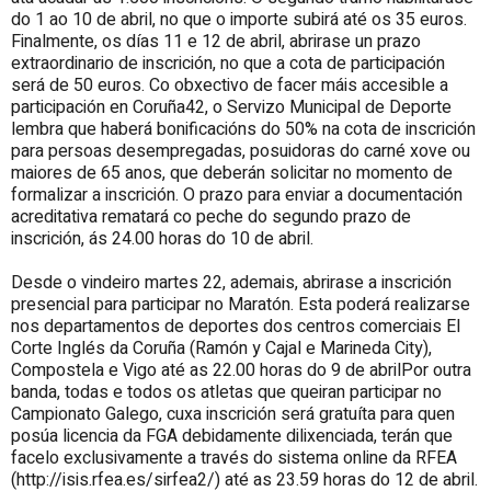
do 1 ao 10 de abril, no que o importe subirá até os 35 euros.
Finalmente, os días 11 e 12 de abril, abrirase un prazo
extraordinario de inscrición, no que a cota de participación
será de 50 euros. Co obxectivo de facer máis accesible a
participación en Coruña42, o Servizo Municipal de Deporte
lembra que haberá bonificacións do 50% na cota de inscrición
para persoas desempregadas, posuidoras do carné xove ou
maiores de 65 anos, que deberán solicitar no momento de
formalizar a inscrición. O prazo para enviar a documentación
acreditativa rematará co peche do segundo prazo de
inscrición, ás 24.00 horas do 10 de abril.
Desde o vindeiro martes 22, ademais, abrirase a inscrición
presencial para participar no Maratón. Esta poderá realizarse
nos departamentos de deportes dos centros comerciais El
Corte Inglés da Coruña (Ramón y Cajal e Marineda City),
Compostela e Vigo até as 22.00 horas do 9 de abrilPor outra
banda, todas e todos os atletas que queiran participar no
Campionato Galego, cuxa inscrición será gratuíta para quen
posúa licencia da FGA debidamente dilixenciada, terán que
facelo exclusivamente a través do sistema online da RFEA
(http://isis.rfea.es/sirfea2/) até as 23.59 horas do 12 de abril.