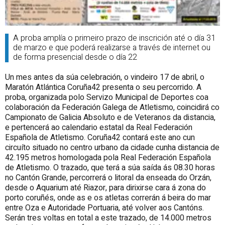
A proba amplía o primeiro prazo de inscrición até o día 31
de marzo e que poderá realizarse a través de internet ou
de forma presencial desde o día 22
Un mes antes da súa celebración, o vindeiro 17 de abril, o
Maratón Atlántica Coruña42 presenta o seu percorrido. A
proba, organizada polo Servizo Municipal de Deportes coa
colaboración da Federación Galega de Atletismo, coincidirá co
Campionato de Galicia Absoluto e de Veteranos da distancia,
e pertencerá ao calendario estatal da Real Federación
Española de Atletismo. Coruña42 contará este ano cun
circuíto situado no centro urbano da cidade cunha distancia de
42.195 metros homologada pola Real Federación Española
de Atletismo. O trazado, que terá a súa saída ás 08.30 horas
no Cantón Grande, percorrerá o litoral da enseada do Orzán,
desde o Aquarium até Riazor, para dirixirse cara á zona do
porto coruñés, onde as e os atletas correrán á beira do mar
entre Oza e Autoridade Portuaria, até volver aos Cantóns.
Serán tres voltas en total a este trazado, de 14.000 metros