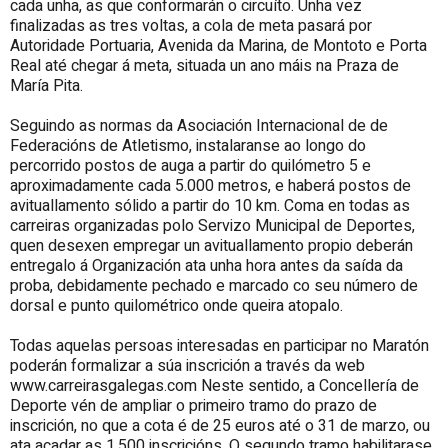
cada unha, as que conformarán o circuíto. Unha vez
finalizadas as tres voltas, a cola de meta pasará por
Autoridade Portuaria, Avenida da Marina, de Montoto e Porta
Real até chegar á meta, situada un ano máis na Praza de
María Pita.
Seguindo as normas da Asociación Internacional de de
Federacións de Atletismo, instalaranse ao longo do
percorrido postos de auga a partir do quilómetro 5 e
aproximadamente cada 5.000 metros, e haberá postos de
avituallamento sólido a partir do 10 km. Coma en todas as
carreiras organizadas polo Servizo Municipal de Deportes,
quen desexen empregar un avituallamento propio deberán
entregalo á Organización ata unha hora antes da saída da
proba, debidamente pechado e marcado co seu número de
dorsal e punto quilométrico onde queira atopalo.
Todas aquelas persoas interesadas en participar no Maratón
poderán formalizar a súa inscrición a través da web
www.carreirasgalegas.com Neste sentido, a Concellería de
Deporte vén de ampliar o primeiro tramo do prazo de
inscrición, no que a cota é de 25 euros até o 31 de marzo, ou
ata acadar as 1.500 inscricións. O segundo tramo habilitarase