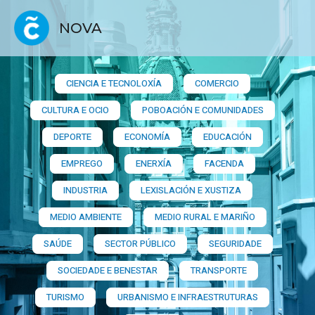
NOVA
CIENCIA E TECNOLOXÍA
COMERCIO
CULTURA E OCIO
POBOACIÓN E COMUNIDADES
DEPORTE
ECONOMÍA
EDUCACIÓN
EMPREGO
ENERXÍA
FACENDA
INDUSTRIA
LEXISLACIÓN E XUSTIZA
MEDIO AMBIENTE
MEDIO RURAL E MARIÑO
SAÚDE
SECTOR PÚBLICO
SEGURIDADE
SOCIEDADE E BENESTAR
TRANSPORTE
TURISMO
URBANISMO E INFRAESTRUTURAS