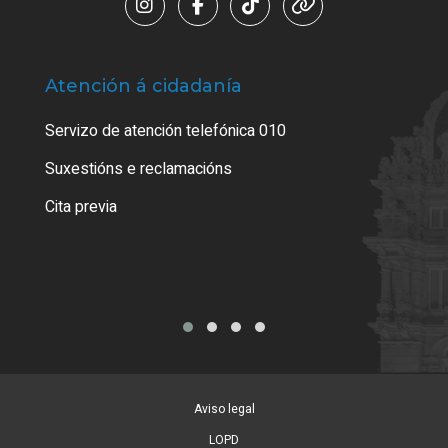
Atención á cidadanía
Trá
Servizo de atención telefónica 010
Empa
certi
Suxestións e reclamacións
Como
Cita previa
Tarx
Aviso legal
LOPD