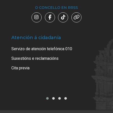
O CONCELLO EN RRSS
Atención á cidadanía
Trá
Servizo de atención telefónica 010
Empa
certi
Suxestións e reclamacións
Como
Cita previa
Tarx