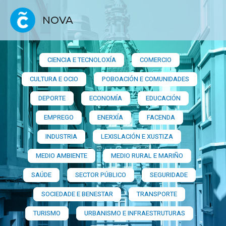
NOVA
CIENCIA E TECNOLOXÍA
COMERCIO
CULTURA E OCIO
POBOACIÓN E COMUNIDADES
DEPORTE
ECONOMÍA
EDUCACIÓN
EMPREGO
ENERXÍA
FACENDA
INDUSTRIA
LEXISLACIÓN E XUSTIZA
MEDIO AMBIENTE
MEDIO RURAL E MARIÑO
SAÚDE
SECTOR PÚBLICO
SEGURIDADE
SOCIEDADE E BENESTAR
TRANSPORTE
TURISMO
URBANISMO E INFRAESTRUTURAS