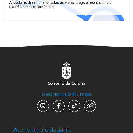
Accede ao directorio de todas as webs, blogs e redes sociais
clasificados por temáticas
O CONCELLO EN RRSS
Atención á cidadanía
Trá