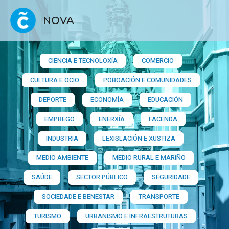
NOVA
CIENCIA E TECNOLOXÍA
COMERCIO
CULTURA E OCIO
POBOACIÓN E COMUNIDADES
DEPORTE
ECONOMÍA
EDUCACIÓN
EMPREGO
ENERXÍA
FACENDA
INDUSTRIA
LEXISLACIÓN E XUSTIZA
MEDIO AMBIENTE
MEDIO RURAL E MARIÑO
SAÚDE
SECTOR PÚBLICO
SEGURIDADE
SOCIEDADE E BENESTAR
TRANSPORTE
TURISMO
URBANISMO E INFRAESTRUTURAS