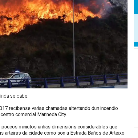
índa se cabe.
017 recíbense varias chamadas altertando dun incendio
centro comercial Marineda City.
 en poucos miniutos unhas dimensións considerables que
us arteiras da cidade como son a Estrada Baños de Arteixo