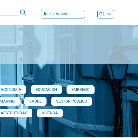
GL
Iniciar sesión
ES
|
ECONOMÍA
EDUCACIÓN
EMPREGO
 MARIÑO
SAÚDE
SECTOR PÚBLICO
RAESTRUTURAS
VIVENDA