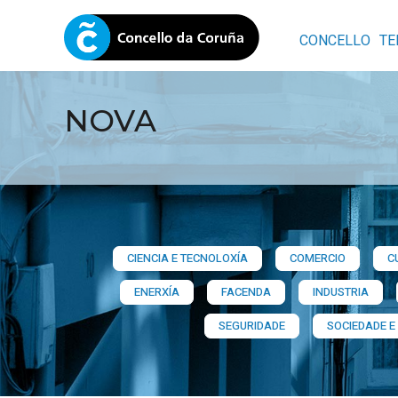
CONCELLO
TE
NOVA
CIENCIA E TECNOLOXÍA
COMERCIO
C
ENERXÍA
FACENDA
INDUSTRIA
SEGURIDADE
SOCIEDADE E