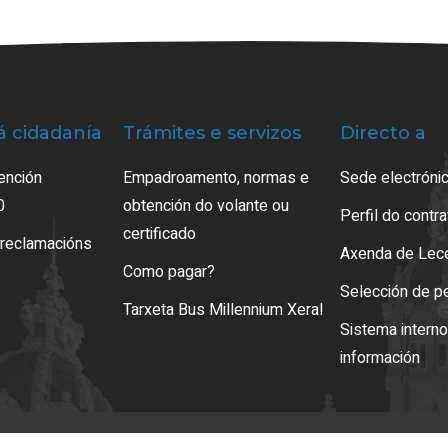
á cidadanía
Trámites e servizos
Directo a
ención
Empadroamento, normas e
Sede electrónic
0
obtención do volante ou
Perfil do contr
certificado
 reclamacións
Axenda de Lec
Como pagar?
Selección de p
Tarxeta Bus Millennium Xeral
Sistema intern
información
so legal
LOPD
Mapa web
Normas de uso
Accesibilidade
Xestión de cooki