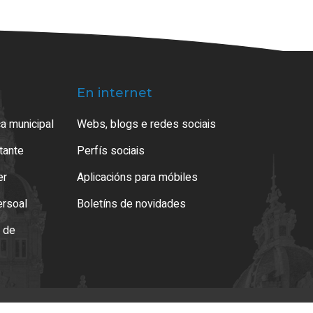
En internet
a municipal
Webs, blogs e redes sociais
atante
Perfís sociais
er
Aplicacións para móbiles
ersoal
Boletíns de novidades
o de
es