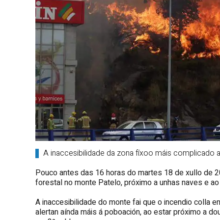
A inaccesibilidade da zona fíxoo máis complicado a
Pouco antes das 16 horas do martes 18 de xullo de 2
forestal no monte Patelo, próximo a unhas naves e ao 
A inaccesibilidade do monte fai que o incendio colla
alertan aínda máis á poboación, ao estar próximo a do