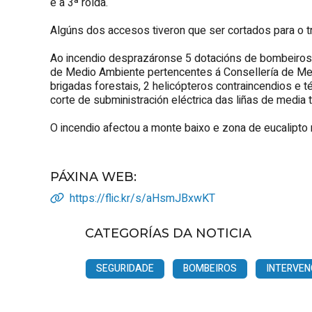
e a 3ª rolda.
Algúns dos accesos tiveron que ser cortados para o tr
Ao incendio desprazáronse 5 dotacións de bombeiros, 
de Medio Ambiente pertencentes á Consellería de Med
brigadas forestais, 2 helicópteros contraincendios e 
corte de subministración eléctrica das liñas de media
O incendio afectou a monte baixo e zona de eucalipto 
PÁXINA WEB
:
https://flic.kr/s/aHsmJBxwKT
CATEGORÍAS DA NOTICIA
SEGURIDADE
BOMBEIROS
INTERVEN