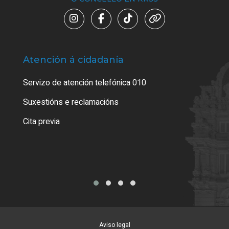
Atención á cidadanía
Trá
Servizo de atención telefónica 010
Empa
certi
Suxestións e reclamacións
Como
Cita previa
Tarx
Aviso legal