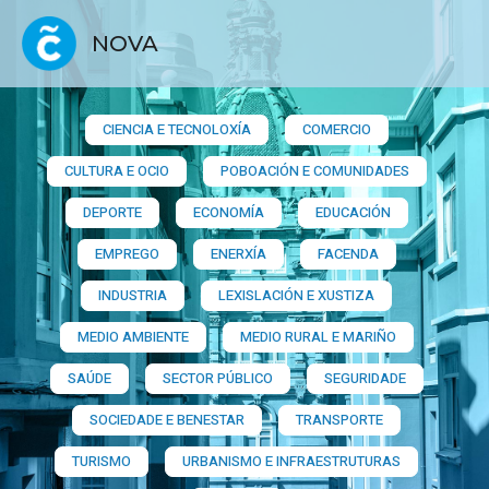
NOVA
CIENCIA E TECNOLOXÍA
COMERCIO
CULTURA E OCIO
POBOACIÓN E COMUNIDADES
DEPORTE
ECONOMÍA
EDUCACIÓN
EMPREGO
ENERXÍA
FACENDA
INDUSTRIA
LEXISLACIÓN E XUSTIZA
MEDIO AMBIENTE
MEDIO RURAL E MARIÑO
SAÚDE
SECTOR PÚBLICO
SEGURIDADE
SOCIEDADE E BENESTAR
TRANSPORTE
TURISMO
URBANISMO E INFRAESTRUTURAS