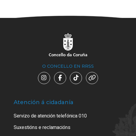
O CONCELLO EN RRSS
Atención á cidadanía
Trá
Servizo de atención telefónica 010
Empa
certi
Suxestións e reclamacións
Como