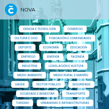
NOVA
CIENCIA E TECNOLOXÍA
COMERCIO
CULTURA E OCIO
POBOACIÓN E COMUNIDADES
DEPORTE
ECONOMÍA
EDUCACIÓN
EMPREGO
ENERXÍA
FACENDA
INDUSTRIA
LEXISLACIÓN E XUSTIZA
MEDIO AMBIENTE
MEDIO RURAL E MARIÑO
SAÚDE
SECTOR PÚBLICO
SEGURIDADE
SOCIEDADE E BENESTAR
TRANSPORTE
TURISMO
URBANISMO E INFRAESTRUTURAS