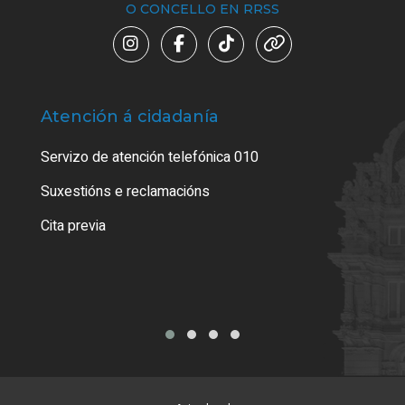
O CONCELLO EN RRSS
Atención á cidadanía
Trá
Servizo de atención telefónica 010
Empa
certi
Suxestións e reclamacións
Como
Cita previa
Tarx