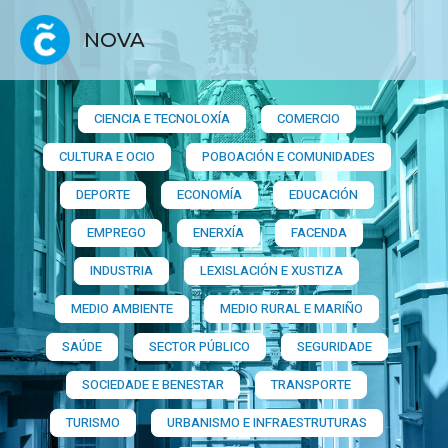
NOVA
CIENCIA E TECNOLOXÍA
COMERCIO
CULTURA E OCIO
POBOACIÓN E COMUNIDADES
DEPORTE
ECONOMÍA
EDUCACIÓN
EMPREGO
ENERXÍA
FACENDA
INDUSTRIA
LEXISLACIÓN E XUSTIZA
MEDIO AMBIENTE
MEDIO RURAL E MARIÑO
SAÚDE
SECTOR PÚBLICO
SEGURIDADE
SOCIEDADE E BENESTAR
TRANSPORTE
TURISMO
URBANISMO E INFRAESTRUTURAS