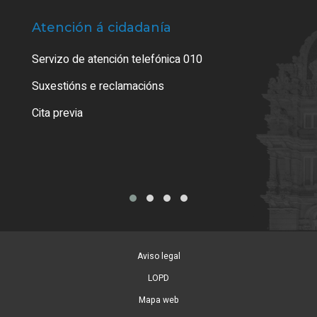
Atención á cidadanía
Trá
Servizo de atención telefónica 010
Empa
certi
Suxestións e reclamacións
Como
Cita previa
Tarx
Aviso legal
LOPD
Mapa web