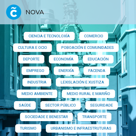
NOVA
CIENCIA E TECNOLOXÍA
COMERCIO
CULTURA E OCIO
POBOACIÓN E COMUNIDADES
DEPORTE
ECONOMÍA
EDUCACIÓN
EMPREGO
ENERXÍA
FACENDA
INDUSTRIA
LEXISLACIÓN E XUSTIZA
MEDIO AMBIENTE
MEDIO RURAL E MARIÑO
SAÚDE
SECTOR PÚBLICO
SEGURIDADE
SOCIEDADE E BENESTAR
TRANSPORTE
TURISMO
URBANISMO E INFRAESTRUTURAS