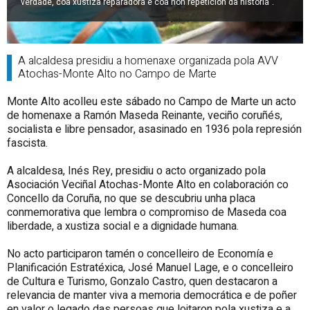
verdade, coa xustiza reparadora e coa non repetición da historia".
A alcaldesa presidiu a homenaxe organizada pola AVV
Atochas-Monte Alto no Campo de Marte
Monte Alto acolleu este sábado no Campo de Marte un acto
de homenaxe a Ramón Maseda Reinante, veciño coruñés,
socialista e libre pensador, asasinado en 1936 pola represión
fascista.
A alcaldesa, Inés Rey, presidiu o acto organizado pola
Asociación Veciñal Atochas-Monte Alto en colaboración co
Concello da Coruña, no que se descubriu unha placa
conmemorativa que lembra o compromiso de Maseda coa
liberdade, a xustiza social e a dignidade humana.
No acto participaron tamén o concelleiro de Economía e
Planificación Estratéxica, José Manuel Lage, e o concelleiro
de Cultura e Turismo, Gonzalo Castro, quen destacaron a
relevancia de manter viva a memoria democrática e de poñer
en valor o legado das persoas que loitaron pola xustiza e a