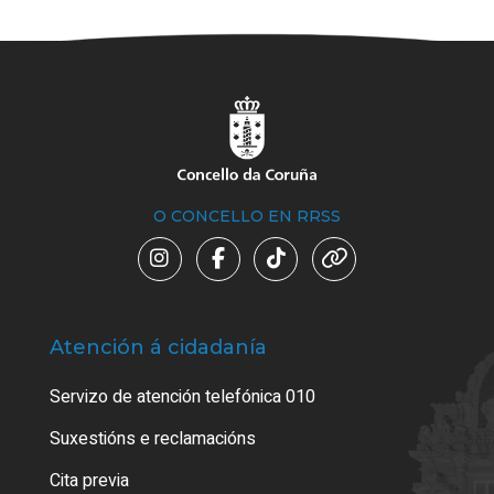
O CONCELLO EN RRSS
Atención á cidadanía
Trá
Servizo de atención telefónica 010
Empa
certi
Suxestións e reclamacións
Como
Cita previa