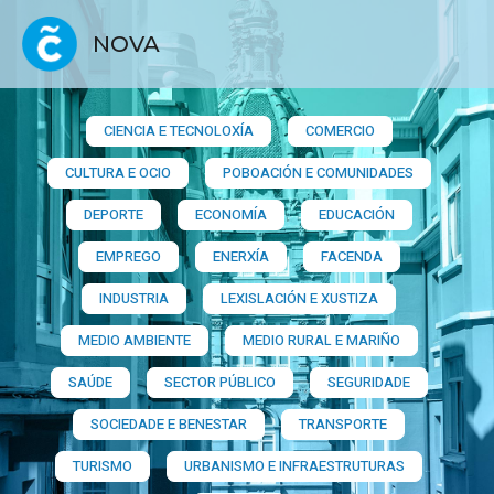
NOVA
CIENCIA E TECNOLOXÍA
COMERCIO
CULTURA E OCIO
POBOACIÓN E COMUNIDADES
DEPORTE
ECONOMÍA
EDUCACIÓN
EMPREGO
ENERXÍA
FACENDA
INDUSTRIA
LEXISLACIÓN E XUSTIZA
MEDIO AMBIENTE
MEDIO RURAL E MARIÑO
SAÚDE
SECTOR PÚBLICO
SEGURIDADE
SOCIEDADE E BENESTAR
TRANSPORTE
TURISMO
URBANISMO E INFRAESTRUTURAS