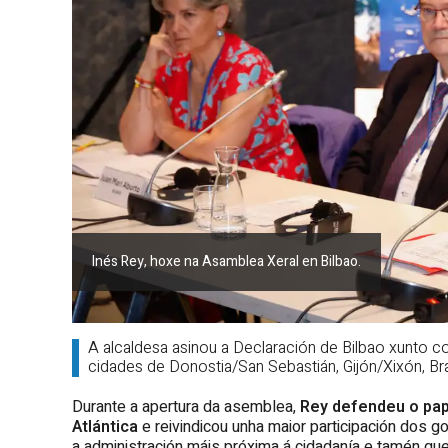
Inés Rey, hoxe na Asamblea Xeral en Bilbao.
A alcaldesa asinou a Declaración de Bilbao xunto c
cidades de Donostia/San Sebastián, Gijón/Xixón, Br
Durante a apertura da asemblea,
Rey defendeu o pap
Atlántica
e reivindicou unha maior participación dos
a administración máis próxima á cidadanía e tamén que