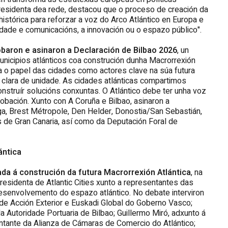
presidenta dea rede, destacou que o proceso de creación da
istórica para reforzar a voz do Arco Atlántico en Europa e
ade e comunicacións, a innovación ou o espazo público".
baron e asinaron a Declaración de Bilbao 2026
, un
icipios atlánticos coa construción dunha Macrorrexión
ica o papel das cidades como actores clave na súa futura
clara de unidade. As cidades atlánticas compartimos
struír solucións conxuntas. O Atlántico debe ter unha voz
robación. Xunto con A Coruña e Bilbao, asinaron a
aga, Brest Métropole, Den Helder, Donostia/San Sebastián,
s de Gran Canaria, así como da Deputación Foral de
ántica
a á construción da futura Macrorrexión Atlántica
, na
esidenta de Atlantic Cities xunto a representantes das
 desenvolvemento do espazo atlántico. No debate interviron
l de Acción Exterior e Euskadi Global do Goberno Vasco;
a Autoridade Portuaria de Bilbao; Guillermo Miró, adxunto á
ntante da Alianza de Cámaras de Comercio do Atlántico;