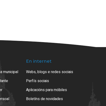
En internet
a municipal
Webs, blogs e redes sociais
atante
Perfís sociais
er
Aplicacións para móbiles
ersoal
Boletíns de novidades