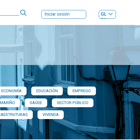
GL
Iniciar sesión
ES
|
ECONOMÍA
EDUCACIÓN
EMPREGO
 MARIÑO
SAÚDE
SECTOR PÚBLICO
RAESTRUTURAS
VIVENDA