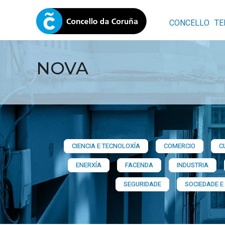
CONCELLO
TE
NOVA
CIENCIA E TECNOLOXÍA
COMERCIO
C
ENERXÍA
FACENDA
INDUSTRIA
SEGURIDADE
SOCIEDADE E