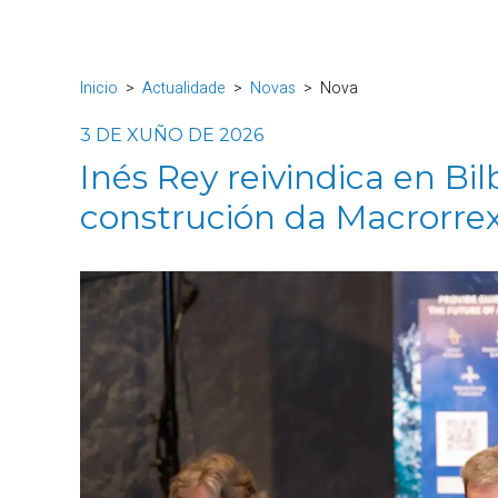
Inicio
Actualidade
Novas
Nova
3 DE XUÑO DE 2026
Inés Rey reivindica en Bi
construción da Macrorrex