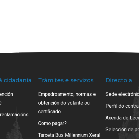
á cidadanía
Trámites e servizos
Directo a
ención
Empadroamento, normas e
Sede electrónic
0
obtención do volante ou
Perfil do contr
certificado
 reclamacións
Axenda de Lec
Como pagar?
Selección de p
Tarxeta Bus Millennium Xeral