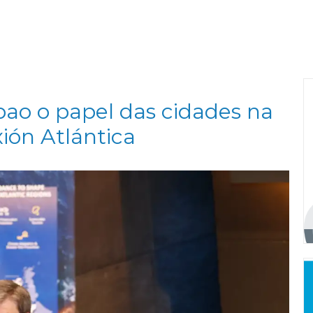
lbao o papel das cidades na
ión Atlántica