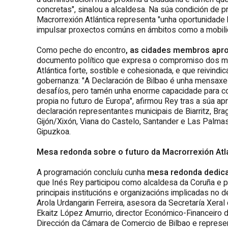
concretas", sinalou a alcaldesa. Na súa condición de 
Macrorrexión Atlántica representa "unha oportunidade h
impulsar proxectos comúns en ámbitos como a mobilid
Como peche do encontro
, as cidades membros apro
documento político que expresa o compromiso dos mun
Atlántica forte, sostible e cohesionada, e que reivind
gobernanza: "A Declaración de Bilbao é unha mensaxe 
desafíos, pero tamén unha enorme capacidade para con
propia no futuro de Europa", afirmou Rey tras a súa ap
declaración representantes municipais de Biarritz, Br
Gijón/Xixón, Viana do Castelo, Santander e Las Palma
Gipuzkoa.
Mesa redonda sobre o futuro da Macrorrexión Atl
A programación concluíu cunha
mesa redonda dedicad
que Inés Rey participou como alcaldesa da Coruña e pr
principais institucións e organizacións implicadas no
Arola Urdangarin Ferreira, asesora da Secretaría Xera
Ekaitz López Amurrio, director Económico-Financeiro d
Dirección da Cámara de Comercio de Bilbao e represe