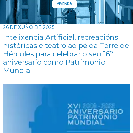
VIVENDA
26 DE XUÑO DE 2025
Intelixencia Artificial, recreacións
históricas e teatro ao pé da Torre de
Hércules para celebrar o seu 16º
aniversario como Patrimonio
Mundial