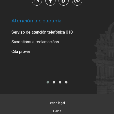
Atención á cidadanía
Trá
Servizo de atención telefónica 010
Empa
certi
Suxestións e reclamacións
Como
Cita previa
Tarx
Aviso legal
LOPD