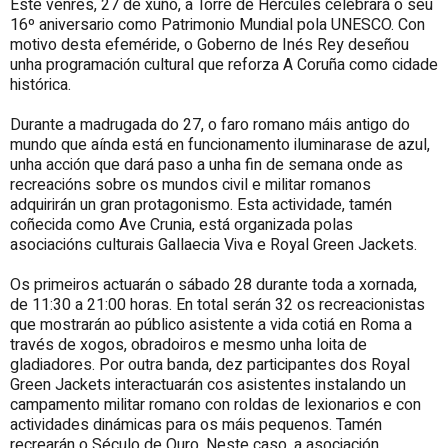
Este venres, 27 de xuño, a Torre de Hércules celebrará o seu
16º aniversario como Patrimonio Mundial pola UNESCO. Con
motivo desta efeméride, o Goberno de Inés Rey deseñou
unha programación cultural que reforza A Coruña como cidade
histórica.
Durante a madrugada do 27, o faro romano máis antigo do
mundo que aínda está en funcionamento iluminarase de azul,
unha acción que dará paso a unha fin de semana onde as
recreacións sobre os mundos civil e militar romanos
adquirirán un gran protagonismo. Esta actividade, tamén
coñecida como Ave Crunia, está organizada polas
asociacións culturais Gallaecia Viva e Royal Green Jackets.
Os primeiros actuarán o sábado 28 durante toda a xornada,
de 11:30 a 21:00 horas. En total serán 32 os recreacionistas
que mostrarán ao público asistente a vida cotiá en Roma a
través de xogos, obradoiros e mesmo unha loita de
gladiadores. Por outra banda, dez participantes dos Royal
Green Jackets interactuarán cos asistentes instalando un
campamento militar romano con roldas de lexionarios e con
actividades dinámicas para os máis pequenos. Tamén
recrearán o Século de Ouro. Neste caso, a asociación