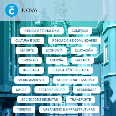
NOVA
CIENCIA E TECNOLOXÍA
COMERCIO
CULTURA E OCIO
POBOACIÓN E COMUNIDADES
DEPORTE
ECONOMÍA
EDUCACIÓN
EMPREGO
ENERXÍA
FACENDA
INDUSTRIA
LEXISLACIÓN E XUSTIZA
MEDIO AMBIENTE
MEDIO RURAL E MARIÑO
SAÚDE
SECTOR PÚBLICO
SEGURIDADE
SOCIEDADE E BENESTAR
TRANSPORTE
TURISMO
URBANISMO E INFRAESTRUTURAS