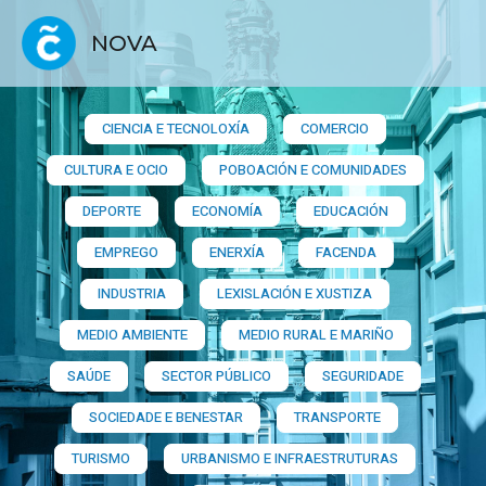
NOVA
CIENCIA E TECNOLOXÍA
COMERCIO
CULTURA E OCIO
POBOACIÓN E COMUNIDADES
DEPORTE
ECONOMÍA
EDUCACIÓN
EMPREGO
ENERXÍA
FACENDA
INDUSTRIA
LEXISLACIÓN E XUSTIZA
MEDIO AMBIENTE
MEDIO RURAL E MARIÑO
SAÚDE
SECTOR PÚBLICO
SEGURIDADE
SOCIEDADE E BENESTAR
TRANSPORTE
TURISMO
URBANISMO E INFRAESTRUTURAS