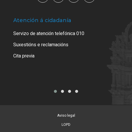
Atención á cidadanía
Trá
Servizo de atención telefónica 010
Empa
certi
Suxestións e reclamacións
Como
Cita previa
Tarx
Aviso legal
LOPD