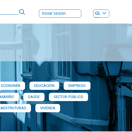
GL
Iniciar sesión
ES
|
ECONOMÍA
EDUCACIÓN
EMPREGO
 MARIÑO
SAÚDE
SECTOR PÚBLICO
RAESTRUTURAS
VIVENDA