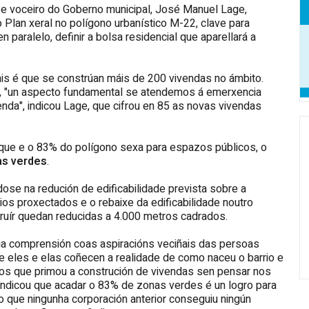
, e voceiro do Goberno municipal, José Manuel Lage,
 Plan xeral no polígono urbanístico M-22, clave para
en paralelo, definir a bolsa residencial que aparellará a
is é que se constrúan máis de 200 vivendas no ámbito.
, "un aspecto fundamental se atendemos á emerxencia
enda", indicou Lage, que cifrou en 85 as novas vivendas
 que e o 83% do polígono sexa para espazos públicos, o
as verdes
.
ose na redución de edificabilidade prevista sobre a
cios proxectados e o rebaixe da edificabilidade noutro
ruír quedan reducidas a 4.000 metros cadrados.
 comprensión coas aspiracións veciñais das persoas
e eles e elas coñecen a realidade de como naceu o barrio e
nos que primou a construción de vivendas sen pensar nos
indicou que acadar o 83% de zonas verdes é un logro para
no que ningunha corporación anterior conseguiu ningún