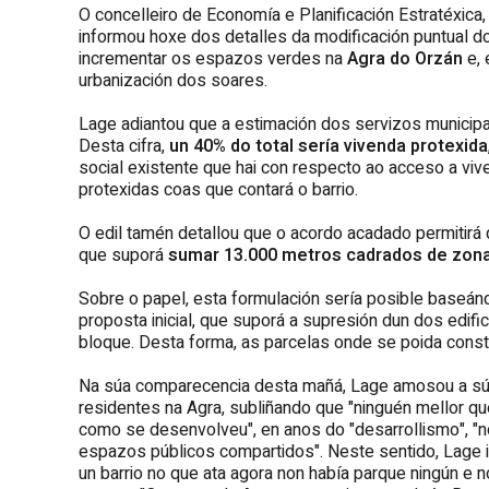
O concelleiro de Economía e Planificación Estratéxica
informou hoxe dos detalles da modificación puntual do
incrementar os espazos verdes na
Agra do Orzán
e, 
urbanización dos soares.
Lage adiantou que a estimación dos servizos municipa
Desta cifra,
un 40% do total sería vivenda protexida
social existente que hai con respecto ao acceso a viv
protexidas coas que contará o barrio.
O edil tamén detallou que o acordo acadado permitirá
que suporá
sumar 13.000 metros cadrados de zon
Sobre o papel, esta formulación sería posible baseánd
proposta inicial, que suporá a supresión dun dos edifi
bloque. Desta forma, as parcelas onde se poida const
Na súa comparecencia desta mañá, Lage amosou a súa
residentes na Agra, subliñando que "ninguén mellor qu
como se desenvolveu", en anos do "desarrollismo", "
espazos públicos compartidos". Neste sentido, Lage 
un barrio no que ata agora non había parque ningún e 