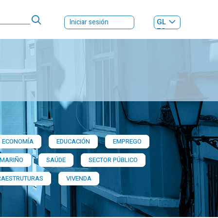
GL
Iniciar sesión
ES
|
ECONOMÍA
EDUCACIÓN
EMPREGO
 MARIÑO
SAÚDE
SECTOR PÚBLICO
RAESTRUTURAS
VIVENDA