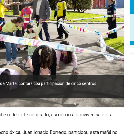
de Marte, contará coa participación de cinco centros
antil e o deporte adaptado, así como a convivencia e os
cnolóxica, Juan Ignacio Borrego, participou esta mañá no