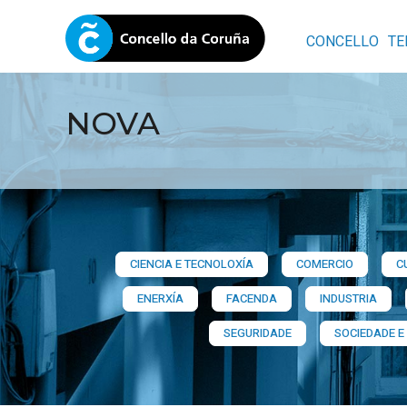
CONCELLO
TE
NOVA
CIENCIA E TECNOLOXÍA
COMERCIO
C
ENERXÍA
FACENDA
INDUSTRIA
SEGURIDADE
SOCIEDADE E