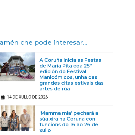
amén che pode interesar...
A Coruña inicia as Festas
de María Pita coa 25ª
edición do Festival
Manicómicos, unha das
grandes citas estivais das
artes de rúa
14 DE XULLO DE 2026
‘Mamma mia’ pechará a
súa xira na Coruña con
funcións do 16 ao 26 de
xullo