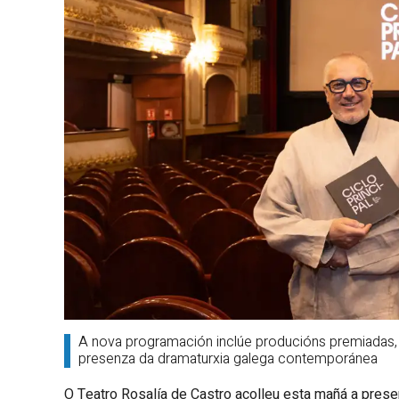
A nova programación inclúe producións premiadas,
presenza da dramaturxia galega contemporánea
O Teatro Rosalía de Castro acolleu esta mañá a presen