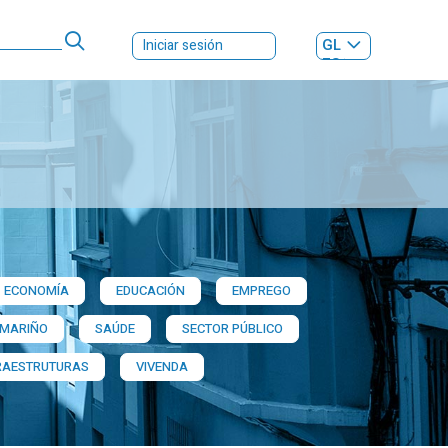
GL
Iniciar sesión
ES
|
ECONOMÍA
EDUCACIÓN
EMPREGO
 MARIÑO
SAÚDE
SECTOR PÚBLICO
RAESTRUTURAS
VIVENDA