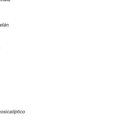
elán
.
.
osicalíptico
.