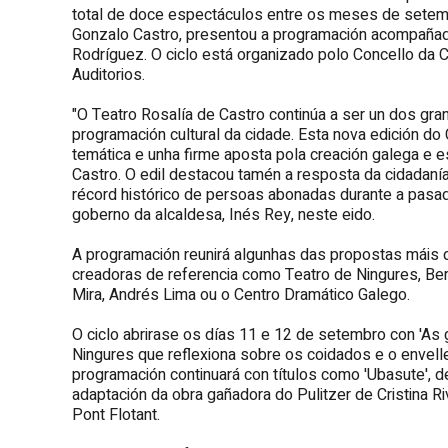
total de doce espectáculos entre os meses de setemb
Gonzalo Castro, presentou a programación acompañado
Rodríguez. O ciclo está organizado polo Concello da 
Auditorios.
"O Teatro Rosalía de Castro continúa a ser un dos gr
programación cultural da cidade. Esta nova edición do C
temática e unha firme aposta pola creación galega e 
Castro. O edil destacou tamén a resposta da cidadanía
récord histórico de persoas abonadas durante a pasad
goberno da alcaldesa, Inés Rey, neste eido.
A programación reunirá algunhas das propostas máis
creadoras de referencia como Teatro de Ningures, Be
Mira, Andrés Lima ou o Centro Dramático Galego.
O ciclo abrirase os días 11 e 12 de setembro con 'As 
Ningures que reflexiona sobre os coidados e o envel
programación continuará con títulos como 'Ubasute', de P
adaptación da obra gañadora do Pulitzer de Cristina Riv
Pont Flotant.