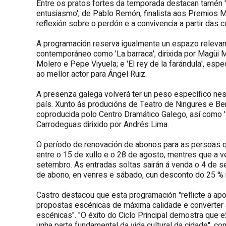
Entre os pratos fortes da temporada destacan tamén '
entusiasmo', de Pablo Remón, finalista aos Premios Ma
reflexión sobre o perdón e a convivencia a partir das 
A programación reserva igualmente un espazo relevan
contemporáneo como 'La barraca', dirixida por Magüi Mi
Molero e Pepe Viyuela; e 'El rey de la farándula', esp
ao mellor actor para Ángel Ruiz.
A presenza galega volverá ter un peso específico nes
país. Xunto ás producións de Teatro de Ningures e Be
coproducida polo Centro Dramático Galego, así como 'Li
Carrodeguas dirixido por Andrés Lima.
O período de renovación de abonos para as persoas 
entre o 15 de xullo e o 28 de agosto, mentres que a 
setembro. As entradas soltas sairán á venda o 4 de 
de abono, en venres e sábado, cun desconto do 25 % r
Castro destacou que esta programación "reflicte a ap
propostas escénicas de máxima calidade e converter a
escénicas". "O éxito do Ciclo Principal demostra que e
unha parte fundamental da vida cultural da cidade", con