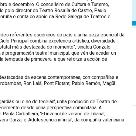
ro e decembro. O concelleiro de Cultura e Turismo,
 polo director do Teatro Rosalía de Castro, Paulo
Coruña e conta co apoio da Rede Galega de Teatros e
andes referentes escénicos do país e unha peza esencial da
iclo Principal combina excelencia artística, diversidade
estatal máis destacada do momento", sinalou Gonzalo
 á programación teatral municipal, que vén de acadar un
a tempada de primavera, e que reforza a acción de
 destacadas da escena contemporánea, con compañías e
rrobambán, Ron Lalá, Pont Flotant, Pablo Remón, Magüi
gardiás ou o nó do tecelán', unha produción de Teatro de
lecemento desde unha perspectiva comunitaria. A
aula Carballeira; 'El invencible verano de Liliana',
era Garza; e 'Adolescencia infinita', da compañía valenciana