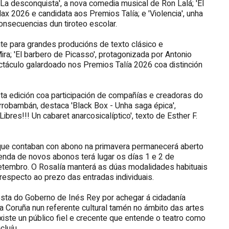
La desconquista', a nova comedia musical de Ron Lalá; 'El
x 2026 e candidata aos Premios Talía; e 'Violencia', unha
consecuencias dun tiroteo escolar.
te para grandes producións de texto clásico e
ra; 'El barbero de Picasso', protagonizada por Antonio
ectáculo galardoado nos Premios Talía 2026 coa distinción
ta edición coa participación de compañías e creadoras do
rrobambán, destaca 'Black Box - Unha saga épica',
bres!!! Un cabaret anarcosicalíptico', texto de Esther F.
que contaban con abono na primavera permanecerá aberto
venda de novos abonos terá lugar os días 1 e 2 de
setembro. O Rosalía manterá as dúas modalidades habituais
especto ao prezo das entradas individuais.
osta do Goberno de Inés Rey por achegar á cidadanía
 Coruña nun referente cultural tamén no ámbito das artes
xiste un público fiel e crecente que entende o teatro como
cluíu.