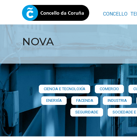
CONCELLO
TE
NOVA
CIENCIA E TECNOLOXÍA
COMERCIO
C
ENERXÍA
FACENDA
INDUSTRIA
SEGURIDADE
SOCIEDADE E