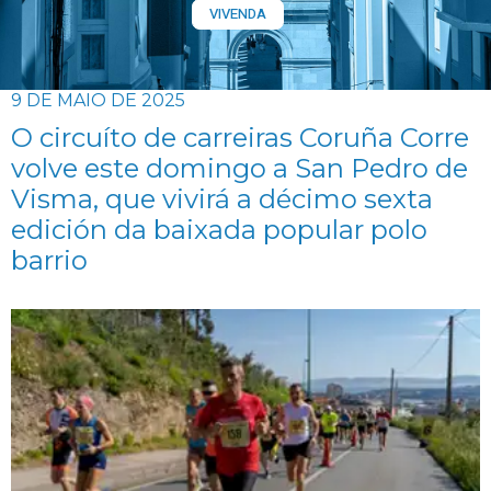
VIVENDA
9 DE MAIO DE 2025
O circuíto de carreiras Coruña Corre
volve este domingo a San Pedro de
Visma, que vivirá a décimo sexta
edición da baixada popular polo
barrio