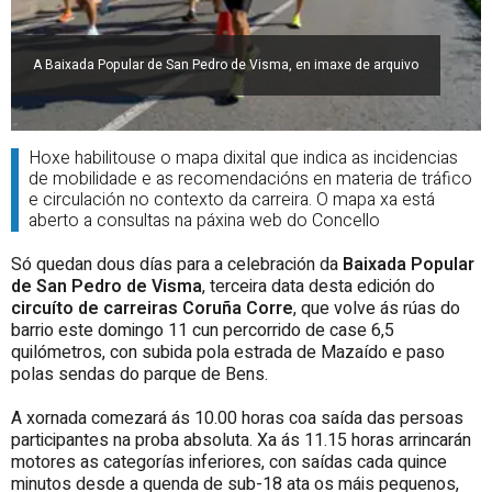
A Baixada Popular de San Pedro de Visma, en imaxe de arquivo
Hoxe habilitouse o mapa dixital que indica as incidencias
de mobilidade e as recomendacións en materia de tráfico
e circulación no contexto da carreira. O mapa xa está
aberto a consultas na páxina web do Concello
Só quedan dous días para a celebración da
Baixada Popular
de San Pedro de Visma
, terceira data desta edición do
circuíto de carreiras Coruña Corre
, que volve ás rúas do
barrio este domingo 11 cun percorrido de case 6,5
quilómetros, con subida pola estrada de Mazaído e paso
polas sendas do parque de Bens.
A xornada comezará ás 10.00 horas coa saída das persoas
participantes na proba absoluta. Xa ás 11.15 horas arrincarán
motores as categorías inferiores, con saídas cada quince
minutos desde a quenda de sub-18 ata os máis pequenos,