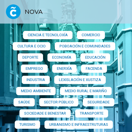
NOVA
CIENCIA E TECNOLOXÍA
COMERCIO
CULTURA E OCIO
POBOACIÓN E COMUNIDADES
DEPORTE
ECONOMÍA
EDUCACIÓN
EMPREGO
ENERXÍA
FACENDA
INDUSTRIA
LEXISLACIÓN E XUSTIZA
MEDIO AMBIENTE
MEDIO RURAL E MARIÑO
SAÚDE
SECTOR PÚBLICO
SEGURIDADE
SOCIEDADE E BENESTAR
TRANSPORTE
TURISMO
URBANISMO E INFRAESTRUTURAS