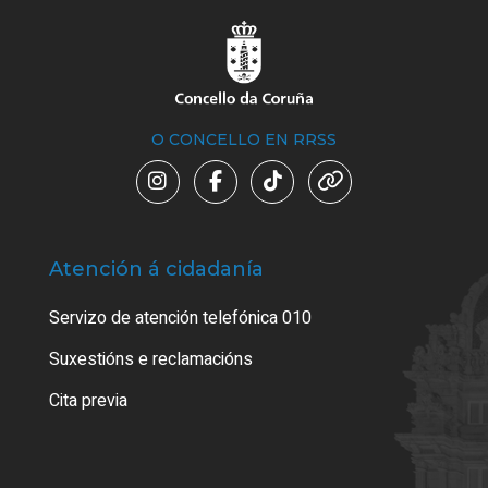
O CONCELLO EN RRSS
Atención á cidadanía
Trá
Servizo de atención telefónica 010
Empa
certi
Suxestións e reclamacións
Como
Cita previa
Tarx