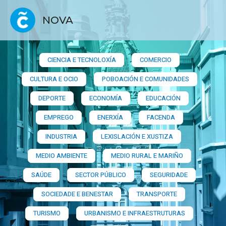
NOVA
CIENCIA E TECNOLOXÍA
COMERCIO
CULTURA E OCIO
POBOACIÓN E COMUNIDADES
DEPORTE
ECONOMÍA
EDUCACIÓN
EMPREGO
ENERXÍA
FACENDA
INDUSTRIA
LEXISLACIÓN E XUSTIZA
MEDIO AMBIENTE
MEDIO RURAL E MARIÑO
SAÚDE
SECTOR PÚBLICO
SEGURIDADE
SOCIEDADE E BENESTAR
TRANSPORTE
TURISMO
URBANISMO E INFRAESTRUTURAS