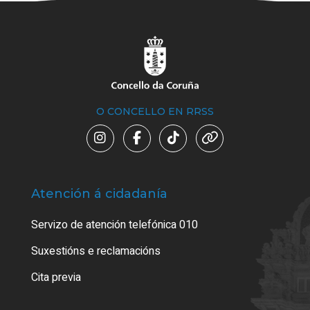
O CONCELLO EN RRSS
Atención á cidadanía
Trá
Servizo de atención telefónica 010
Empa
certi
Suxestións e reclamacións
Como
Cita previa
Tarx