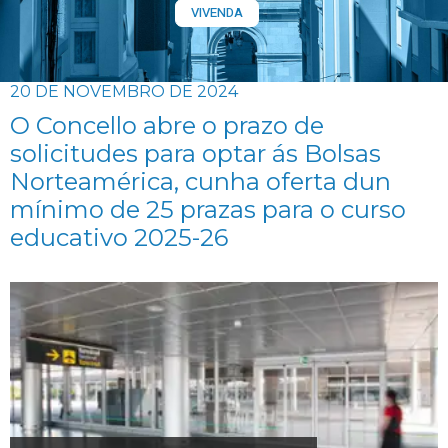
VIVENDA
20 DE NOVEMBRO DE 2024
O Concello abre o prazo de
solicitudes para optar ás Bolsas
Norteamérica, cunha oferta dun
mínimo de 25 prazas para o curso
educativo 2025-26