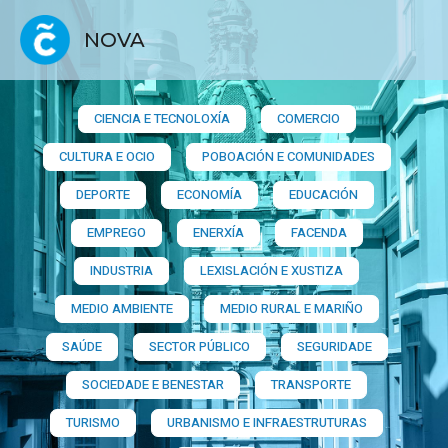
NOVA
CIENCIA E TECNOLOXÍA
COMERCIO
CULTURA E OCIO
POBOACIÓN E COMUNIDADES
DEPORTE
ECONOMÍA
EDUCACIÓN
EMPREGO
ENERXÍA
FACENDA
INDUSTRIA
LEXISLACIÓN E XUSTIZA
MEDIO AMBIENTE
MEDIO RURAL E MARIÑO
SAÚDE
SECTOR PÚBLICO
SEGURIDADE
SOCIEDADE E BENESTAR
TRANSPORTE
TURISMO
URBANISMO E INFRAESTRUTURAS