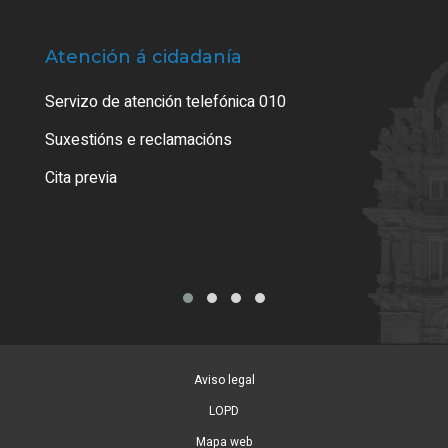
Atención á cidadanía
Trá
Servizo de atención telefónica 010
Empa
certi
Suxestións e reclamacións
Como
Cita previa
Tarx
Aviso legal
LOPD
Mapa web