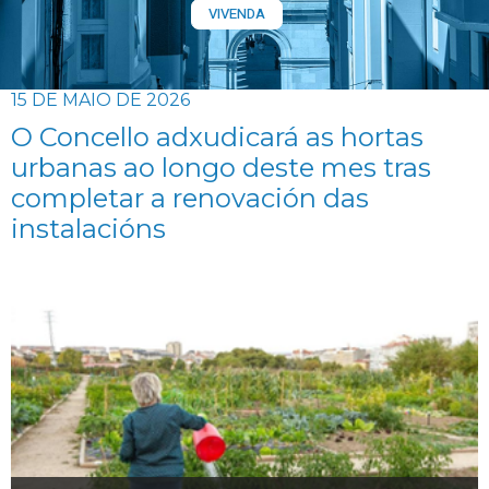
VIVENDA
15 DE MAIO DE 2026
O Concello adxudicará as hortas
urbanas ao longo deste mes tras
completar a renovación das
instalacións