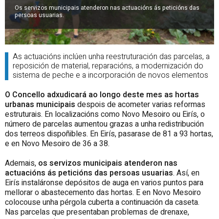
Os servizos municipais atenderon nas actuacións ás peticións das
persoas usuarias.
As actuacións inclúen unha reestruturación das parcelas, a
reposición de material, reparacións, a modernización do
sistema de peche e a incorporación de novos elementos
O Concello adxudicará ao longo deste mes as hortas
urbanas municipais
despois de acometer varias reformas
estruturais. En localizacións como Novo Mesoiro ou Eirís, o
número de parcelas aumentou grazas a unha redistribución
dos terreos dispoñibles. En Eirís, pasarase de 81 a 93 hortas,
e en Novo Mesoiro de 36 a 38.
Ademais,
os servizos municipais atenderon nas
actuacións ás peticións das persoas usuarias
. Así, en
Eirís instaláronse depósitos de auga en varios puntos para
mellorar o abastecemento das hortas. E en Novo Mesoiro
colocouse unha pérgola cuberta a continuación da caseta.
Nas parcelas que presentaban problemas de drenaxe,