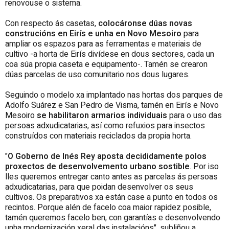
renovouse o sistema.
Con respecto ás casetas,
colocáronse dúas novas
construcións en Eirís e unha en Novo Mesoiro
para
ampliar os espazos para as ferramentas e materiais de
cultivo -a horta de Eirís divídese en dous sectores, cada un
coa súa propia caseta e equipamento-. Tamén se crearon
dúas parcelas de uso comunitario nos dous lugares.
Seguindo o modelo xa implantado nas hortas dos parques de
Adolfo Suárez e San Pedro de Visma, tamén en Eirís e Novo
Mesoiro
se habilitaron armarios individuais
para o uso das
persoas adxudicatarias, así como refuxios para insectos
construídos con materiais reciclados da propia horta.
"
O Goberno de Inés Rey aposta decididamente polos
proxectos de desenvolvemento urbano sostible
. Por iso
lles queremos entregar canto antes as parcelas ás persoas
adxudicatarias, para que poidan desenvolver os seus
cultivos. Os preparativos xa están case a punto en todos os
recintos. Porque alén de facelo coa maior rapidez posible,
tamén queremos facelo ben, con garantías e desenvolvendo
unha modernización xeral das instalacións", subliñou a