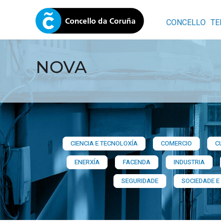
CONCELLO
TE
NOVA
CIENCIA E TECNOLOXÍA
COMERCIO
C
ENERXÍA
FACENDA
INDUSTRIA
SEGURIDADE
SOCIEDADE E