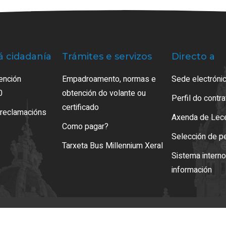
á cidadanía
Trámites e servizos
Directo a
ención
Empadroamento, normas e
Sede electrónic
0
obtención do volante ou
Perfil do contr
certificado
 reclamacións
Axenda de Lec
Como pagar?
Selección de p
Tarxeta Bus Millennium Xeral
Sistema intern
información
so legal
LOPD
Mapa web
Normas de uso
Accesibilidade
Xestión de cooki