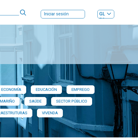
GL
Iniciar sesión
ES
|
ECONOMÍA
EDUCACIÓN
EMPREGO
 MARIÑO
SAÚDE
SECTOR PÚBLICO
RAESTRUTURAS
VIVENDA