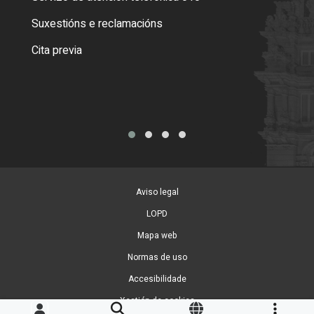
certi
Suxestións e reclamacións
Como
Cita previa
Tarx
Aviso legal
LOPD
Mapa web
Normas de uso
Accesibilidade
Xestión de cookies