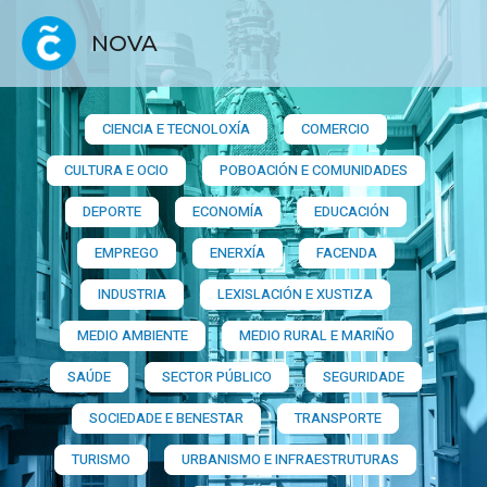
NOVA
CIENCIA E TECNOLOXÍA
COMERCIO
CULTURA E OCIO
POBOACIÓN E COMUNIDADES
DEPORTE
ECONOMÍA
EDUCACIÓN
EMPREGO
ENERXÍA
FACENDA
INDUSTRIA
LEXISLACIÓN E XUSTIZA
MEDIO AMBIENTE
MEDIO RURAL E MARIÑO
SAÚDE
SECTOR PÚBLICO
SEGURIDADE
SOCIEDADE E BENESTAR
TRANSPORTE
TURISMO
URBANISMO E INFRAESTRUTURAS