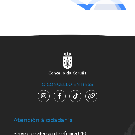
O CONCELLO EN RRSS
Atención á cidadanía
Trá
Servizo de atención telefónica 010
Empa