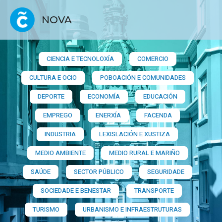
NOVA
CIENCIA E TECNOLOXÍA
COMERCIO
CULTURA E OCIO
POBOACIÓN E COMUNIDADES
DEPORTE
ECONOMÍA
EDUCACIÓN
EMPREGO
ENERXÍA
FACENDA
INDUSTRIA
LEXISLACIÓN E XUSTIZA
MEDIO AMBIENTE
MEDIO RURAL E MARIÑO
SAÚDE
SECTOR PÚBLICO
SEGURIDADE
SOCIEDADE E BENESTAR
TRANSPORTE
TURISMO
URBANISMO E INFRAESTRUTURAS