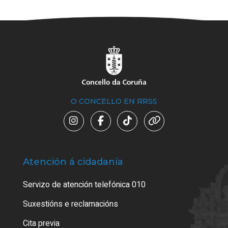
O CONCELLO EN RRSS
Atención á cidadanía
Trá
Servizo de atención telefónica 010
Empa
certi
Suxestións e reclamacións
Como
Cita previa