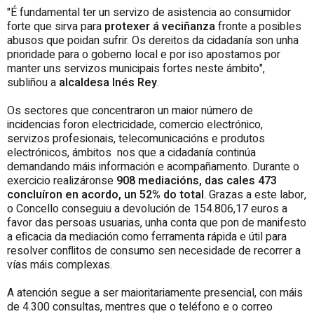
"É fundamental ter un servizo de asistencia ao consumidor
forte que sirva para
protexer á veciñanza
fronte a posibles
abusos que poidan sufrir. Os dereitos da cidadanía son unha
prioridade para o goberno local e por iso apostamos por
manter uns servizos municipais fortes neste ámbito",
subliñou a
alcaldesa Inés Rey
.
Os sectores que concentraron un maior número de
incidencias foron electricidade, comercio electrónico,
servizos profesionais, telecomunicacións e produtos
electrónicos, ámbitos nos que a cidadanía continúa
demandando máis información e acompañamento. Durante o
exercicio realizáronse
908 mediacións, das cales 473
concluíron en acordo, un 52% do total
. Grazas a este labor,
o Concello conseguiu a devolución de 154.806,17 euros a
favor das persoas usuarias, unha conta que pon de manifesto
a eﬁcacia da mediación como ferramenta rápida e útil para
resolver conﬂitos de consumo sen necesidade de recorrer a
vías máis complexas.
A atención segue a ser maioritariamente presencial, con máis
de 4.300 consultas, mentres que o teléfono e o correo