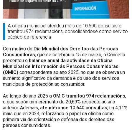
Imaxe de arquivo da sede da OMIC.
A oficina municipal atendeu máis de 10.600 consultas e
tramitou 974 reclamacións, consolidándose como servizo
público de referencia
Con motivo do
Día Mundial dos Dereitos das Persoas
Consumidoras
, que se celebrou o 15 de marzo, o Concello
presentou o
balance anual da actividade da Oﬁcina
Municipal de Información ás Persoas Consumidoras
(OMIC)
correspondente ao ano 2025, no que se observa un
aumento signiﬁcativo da demanda e do uso dos servizos
municipais de protección ao consumidor.
Ao longo do ano 2025
a OMIC tramitou 974 reclamacións
,
o que supón un incremento do 20,69% respecto ao ano
anterior. Ademais,
atendéronse 10.640 consultas
, un 4,11%
máis que en 2024, reforzando o papel da oﬁcina como
primeira vía de orientación e defensa dos dereitos das
persoas consumidoras.